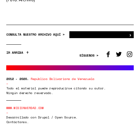
›
Bus
CONSULTA NUESTRO ARCHIVO AQUÍ >
IR ARRIBA
SÍGUENOS >
2012 - 2020.
República Bolivariana de Venezuela
Todo el material puede reproducirse citando su autor.
Ningún derecho reservado.
WWW.MISIONVERDAD.COM
Desarrollado con Drupal / Open Source.
Contáctanos.