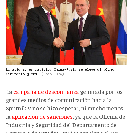
y
Xi
Jinping_DPA.jpg
La alianza estratégica China-Rusia se eleva al plano
sanitario global
(Foto: DPA)
La
campaña de desconfianza
generada por los
grandes medios de comunicación hacia la
Sputnik V no se hizo esperar, ni mucho menos
la
aplicación de sanciones
, ya que la Oficina de
Industria y Seguridad del Departamento de
Comercio de Estados Unidos sancionó al 48°