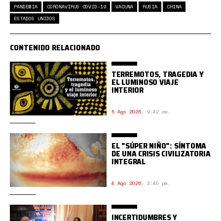
PANDEMIA
CORONAVIRUS COVID-19
VACUNA
RUSIA
CHINA
ESTADOS UNIDOS
CONTENIDO RELACIONADO
TERREMOTOS, TRAGEDIA Y
EL LUMINOSO VIAJE
INTERIOR
5 Ago 2026
,
9:42 am.
EL "SÚPER NIÑO": SÍNTOMA
DE UNA CRISIS CIVILIZATORIA
INTEGRAL
4 Ago 2026
,
2:40 pm.
INCERTIDUMBRES Y