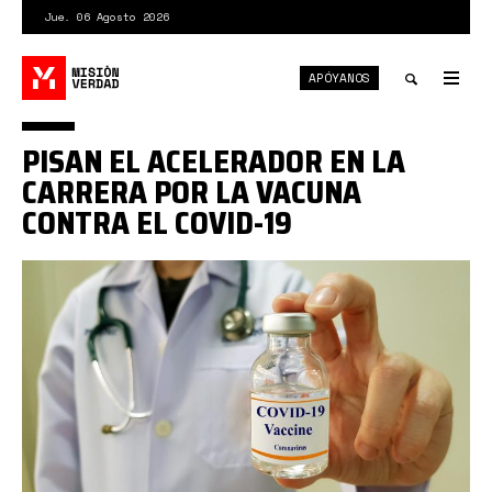
Pasar
Jue. 06 Agosto 2026
al
contenido
APÓYANOS
principal
Tog
nav
Toggle
PISAN EL ACELERADOR EN LA
search
CARRERA POR LA VACUNA
CONTRA EL COVID-19
vacunas.jpg