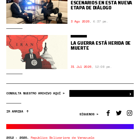
ESCENARIOS EN ESTA NUEVA
ETAPA DE DIÁLOGO
3 Ago 2026
,
4:37 pm.
LA GUERRA ESTÁ HERIDA DE
MUERTE
31 Jul 2026
,
12:08 pm.
›
Bus
CONSULTA NUESTRO ARCHIVO AQUÍ >
IR ARRIBA
SÍGUENOS >
2012 - 2020.
República Bolivariana de Venezuela