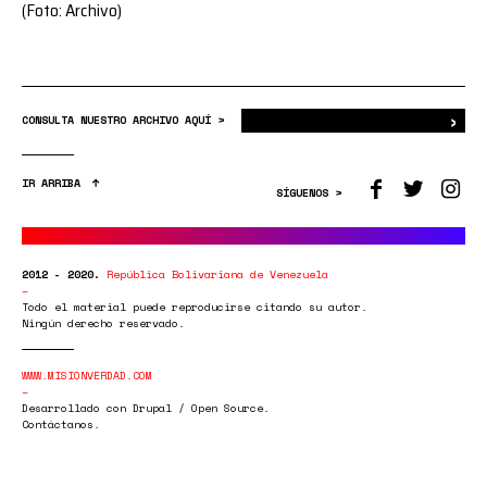
(Foto: Archivo)
›
Bus
CONSULTA NUESTRO ARCHIVO AQUÍ >
IR ARRIBA
SÍGUENOS >
2012 - 2020.
República Bolivariana de Venezuela
Todo el material puede reproducirse citando su autor.
Ningún derecho reservado.
WWW.MISIONVERDAD.COM
Desarrollado con Drupal / Open Source.
Contáctanos.