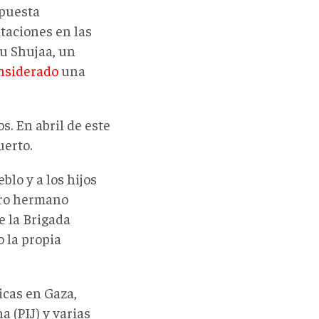
spuesta
ntaciones en las
u Shujaa, un
nsiderado
una
s. En abril de este
uerto.
lo y a los hijos
tro hermano
 la Brigada
 la propia
icas en Gaza,
 (PIJ) y varias