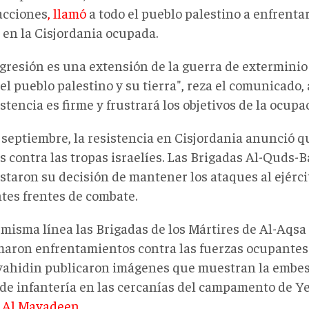
facciones
, llamó
a todo el pueblo palestino a enfrentar
 en la Cisjordania ocupada.
agresión es una extensión de la guerra de extermini
 el pueblo palestino y su tierra", reza el comunicado
istencia es firme y frustrará los objetivos de la ocupa
e septiembre, la resistencia en Cisjordania anunció 
s contra las tropas israelíes. Las Brigadas Al-Quds-
staron su decisión de mantener los ataques al ejérci
ntes frentes de combate.
 misma línea las Brigadas de los Mártires de Al-Aqs
maron enfrentamientos contra las fuerzas ocupantes 
ahidin publicaron imágenes que muestran la embes
í de infantería en las cercanías del campamento de Y
a
Al Mayadeen
.