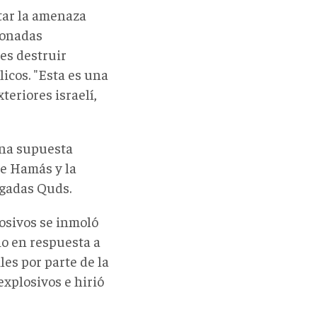
tar la amenaza
ionadas
 es destruir
licos. "Esta es una
teriores israelí,
una supuesta
de Hamás y la
igadas Quds.
osivos se inmoló
io en respuesta a
les por parte de la
explosivos e hirió