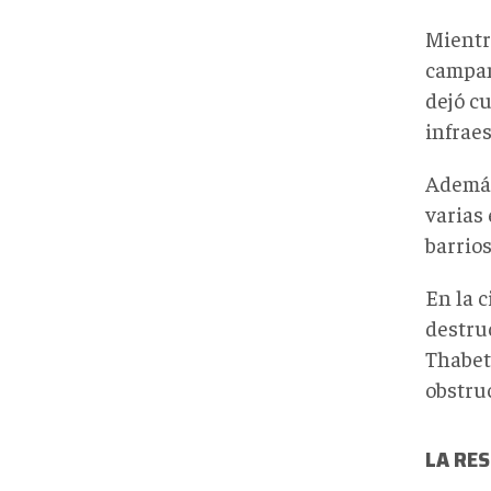
Mientr
campam
dejó c
infrae
Además
varias
barrios
En la 
destru
Thabet
obstruc
LA RES