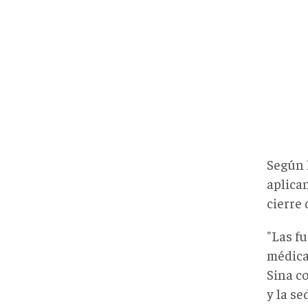
Según 
aplica
cierre
"Las f
médica
Sina co
y la se