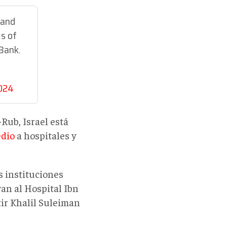
s and
ds of
 Bank.
2024
Rub, Israel está
edio
a hospitales y
s instituciones
van al Hospital Ibn
tir Khalil Suleiman