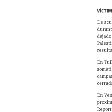
VÍCTI
De acu
durant
dejado
Palest
result
En Tul
someti
campam
cerrada
En Yení
proxim
Report