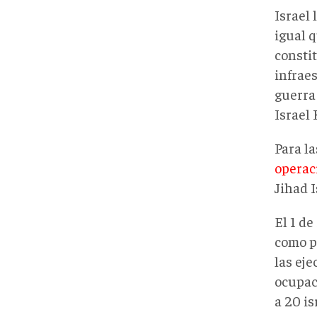
Israel
igual 
constit
infraes
guerra 
Israel 
Para l
operac
Jihad I
El 1 d
como p
las eje
ocupaci
a 20 is