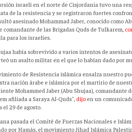
rsión israelí en el norte de Cisjordania tuvo una re
ta de la resistencia y se registraron fuertes confro
sultó asesinado Mohammad Jaber, conocido como Ab
r comandante de las Brigadas Quds de Tulkarem,
co
la para los israelíes.
jaa había sobrevivido a varios intentos de asesinato
teó un asalto militar en el que lo habían dado por m
vimiento de Resistencia islámica ensalza nuestro pueb
stra nación árabe e islámica por el martirio de nues
iente Mohammed Jaber (Abu Shujaa), comandante de
em afiliada a Saraya Al-Quds",
dijo
en un comunicado
 el 29 de agosto.
ana pasada el Comité de Fuerzas Nacionales e Islám
ado por Hamás, el movimiento Jihad Islámica Palestina