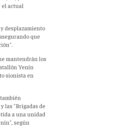
 el actual
o y desplazamiento
, asegurando que
ción".
que mantendrán los
Batallón Yenín
to sionista en
a también
y las "Brigadas de
tida a una unidad
enín", según