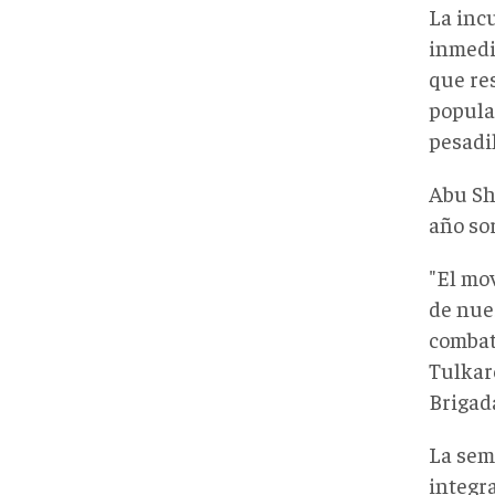
La incu
inmedia
que re
popula
pesadil
Abu Shu
año sor
"El mo
de nue
combat
Tulkar
Brigada
La sem
integr