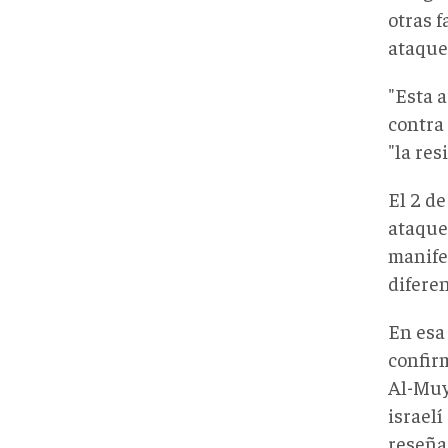
otras 
ataque
"Esta 
contra
"la res
El 2 d
ataque
manife
difere
En esa
confir
Al-Muy
israel
reseñ