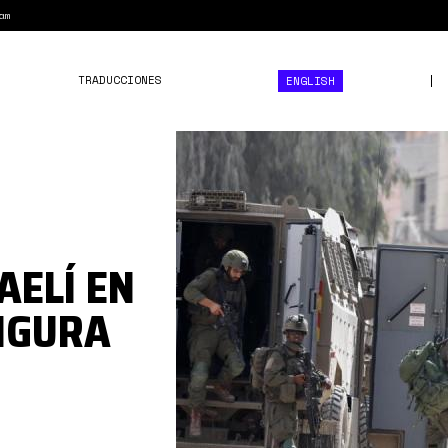
am
TRADUCCIONES
ENGLISH
66cf13a39850a.r_d.2052-
1081-
4000.jpeg
AELÍ EN
FIGURA