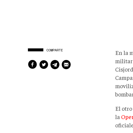
COMPARTE
En la m
militar
Cisjor
Campam
movili
bombar
El otr
la
Oper
oficial