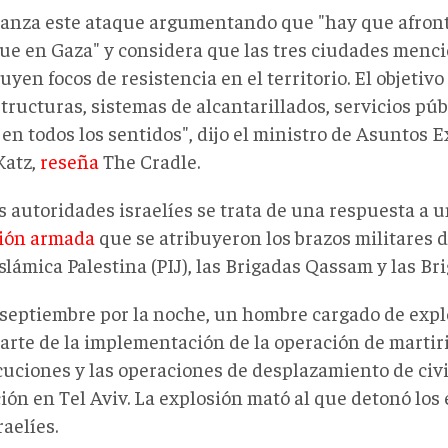
 lanza este ataque argumentando que "hay que afron
que en Gaza" y considera que las tres ciudades menc
uyen focos de resistencia en el territorio. El objetivo
tructuras, sistemas de alcantarillados, servicios púb
en todos los sentidos", dijo el ministro de Asuntos Ex
Katz,
reseña
The Cradle.
as autoridades israelíes se trata de una respuesta a 
ión armada
que se atribuyeron los brazos militares 
slámica Palestina (PIJ), las Brigadas Qassam y las Br
e septiembre por la noche, un hombre cargado de expl
arte de la implementación de la operación de martir
cuciones y las operaciones de desplazamiento de civi
ón en Tel Aviv. La explosión mató al que detonó los 
raelíes.