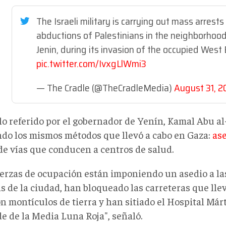
The Israeli military is carrying out mass arrest
abductions of Palestinians in the neighborhoo
Jenin, during its invasion of the occupied West
pic.twitter.com/IvxgLlWmi3
— The Cradle (@TheCradleMedia)
August 31, 
lo referido por el gobernador de Yenín, Kamal Abu al-
ndo los mismos métodos que llevó a cabo en Gaza:
as
 de vías que conducen a centros de salud.
uerzas de ocupación están imponiendo un asedio a la
s de la ciudad, han bloqueado las carreteras que lle
n montículos de tierra y han sitiado el Hospital Már
de de la Media Luna Roja", señaló.