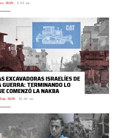
ov 2025
,
3:03 pm.
AS EXCAVADORAS ISRAELÍES DE
A GUERRA: TERMINANDO LO
UE COMENZÓ LA NAKBA
Sep 2025
,
10:40 am.