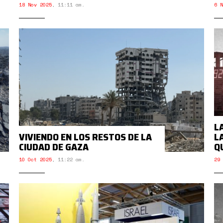
18 Nov 2025
,
11:11 am.
6 N
L
VIVIENDO EN LOS RESTOS DE LA
L
CIUDAD DE GAZA
Q
10 Oct 2025
,
11:22 am.
29 