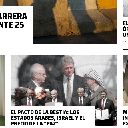
ARRERA
NTE 25
E
Ó
U
15 
EL PACTO DE LA BESTIA: LOS
M
ESTADOS ÁRABES, ISRAEL Y EL
I
PRECIO DE LA "PAZ"
E