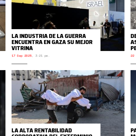
LA INDUSTRIA DE LA GUERRA
D
ENCUENTRA EN GAZA SU MEJOR
A
VITRINA
P
17 Sep 2025
,
3:21 pm.
22 
LA ALTA RENTABILIDAD
P