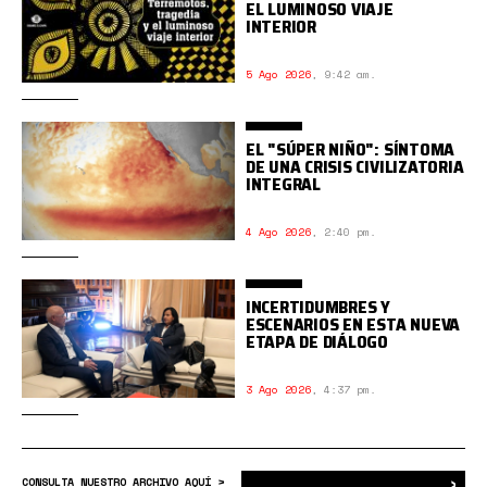
EL LUMINOSO VIAJE
INTERIOR
5 Ago 2026
,
9:42 am.
EL "SÚPER NIÑO": SÍNTOMA
DE UNA CRISIS CIVILIZATORIA
INTEGRAL
4 Ago 2026
,
2:40 pm.
INCERTIDUMBRES Y
ESCENARIOS EN ESTA NUEVA
ETAPA DE DIÁLOGO
3 Ago 2026
,
4:37 pm.
›
Bus
CONSULTA NUESTRO ARCHIVO AQUÍ >