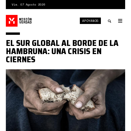
Pasar
Vie. 07 Agosto 2026
al
contenido
APÓYANOS
principal
Tog
nav
Toggle
EL SUR GLOBAL AL BORDE DE LA
search
HAMBRUNA: UNA CRISIS EN
CIERNES
crisis-
alimentaria.jpg