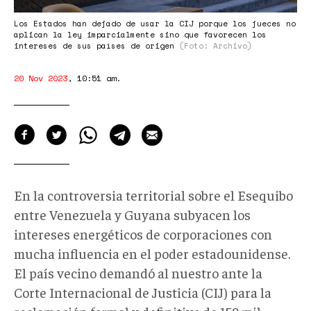
justice-
of-
Los Estados han dejado de usar la CIJ porque los jueces no
aplican la ley imparcialmente sino que favorecen los
the-
intereses de sus países de origen
(Foto: Archivo)
united-
20 Nov 2023
,
10:51 am
.
nations-
the-
hague-
image-
1-
2.jpg
En la controversia territorial sobre el Esequibo
entre Venezuela y Guyana subyacen los
intereses energéticos de corporaciones con
mucha influencia en el poder estadounidense.
El país vecino demandó al nuestro ante la
Corte Internacional de Justicia (CIJ) para la