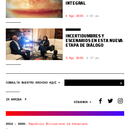
INTEGRAL
4 Ago 2026
,
2:40 pm.
INCERTIDUMBRES Y
ESCENARIOS EN ESTA NUEVA
ETAPA DE DIÁLOGO
3 Ago 2026
,
4:37 pm.
›
Bus
CONSULTA NUESTRO ARCHIVO AQUÍ >
IR ARRIBA
SÍGUENOS >
2012 - 2020.
República Bolivariana de Venezuela