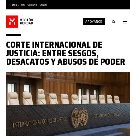
Pasar
Dom. 09 Agosto 2026
al
contenido
APÓYANOS
principal
Tog
nav
Toggle
CORTE INTERNACIONAL DE
search
JUSTICIA: ENTRE SESGOS,
DESACATOS Y ABUSOS DE PODER
eur-
erco-
peace-
palace-
international-
court-
of-