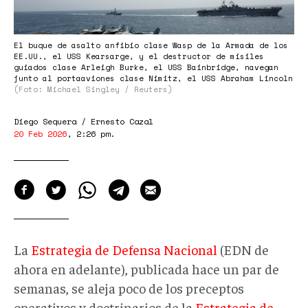
El buque de asalto anfibio clase Wasp de la Armada de los
EE.UU., el USS Kearsarge, y el destructor de misiles
guiados clase Arleigh Burke, el USS Bainbridge, navegan
junto al portaaviones clase Nimitz, el USS Abraham Lincoln
(Foto: Michael Singley / Reuters)
Diego Sequera / Ernesto Cazal
20 Feb 2026
,
2:26 pm
.
La
Estrategia de Defensa Nacional
(EDN de
ahora en adelante), publicada hace un par de
semanas, se aleja poco de los preceptos
operativos y doctrinarios de la
Estrategia de