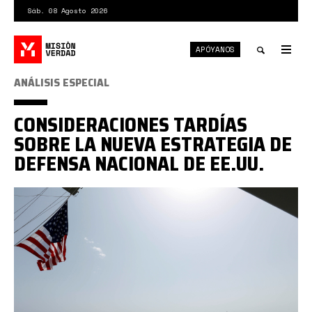
Pasar
Sáb. 08 Agosto 2026
al
contenido
APÓYANOS
principal
Tog
nav
Toggle
ANÁLISIS ESPECIAL
search
CONSIDERACIONES TARDÍAS
SOBRE LA NUEVA ESTRATEGIA DE
DEFENSA NACIONAL DE EE.UU.
portaaviones
gringos