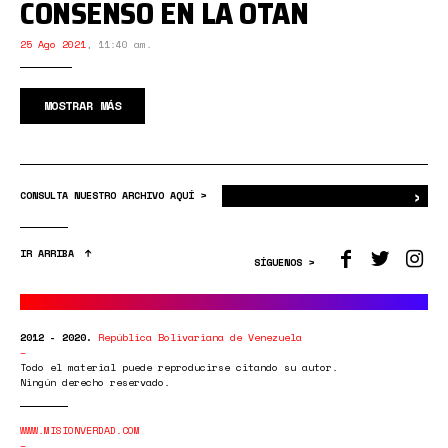
CONSENSO EN LA OTAN
25 Ago 2021
,
11:40 am.
MOSTRAR MÁS
›
Bus
CONSULTA NUESTRO ARCHIVO AQUÍ >
IR ARRIBA
SÍGUENOS >
2012 - 2020.
República Bolivariana de Venezuela
Todo el material puede reproducirse citando su autor.
Ningún derecho reservado.
WWW.MISIONVERDAD.COM