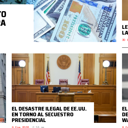
TO
RA
LE
LA
30 
EL DESASTRE ILEGAL DE EE.UU.
EL
EN TORNO AL SECUESTRO
DE
PRESIDENCIAL
W
9 Ene 2026
,
2:16 pm.
8 E