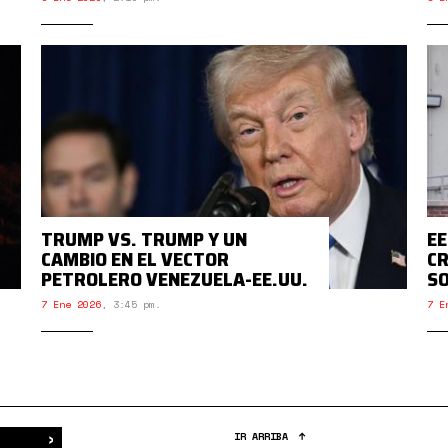
TRUMP VS. TRUMP Y UN
EE
CAMBIO EN EL VECTOR
CR
PETROLERO VENEZUELA-EE.UU.
S
7 Ene 2026
,
3:45 pm.
7 E
›
Buscar
IR ARRIBA