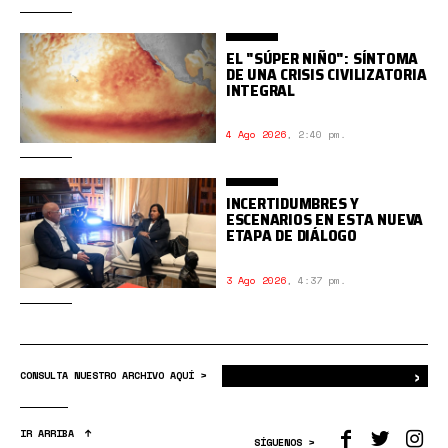
EL "SÚPER NIÑO": SÍNTOMA
DE UNA CRISIS CIVILIZATORIA
INTEGRAL
4 Ago 2026
,
2:40 pm.
INCERTIDUMBRES Y
ESCENARIOS EN ESTA NUEVA
ETAPA DE DIÁLOGO
3 Ago 2026
,
4:37 pm.
›
Bus
CONSULTA NUESTRO ARCHIVO AQUÍ >
IR ARRIBA
SÍGUENOS >