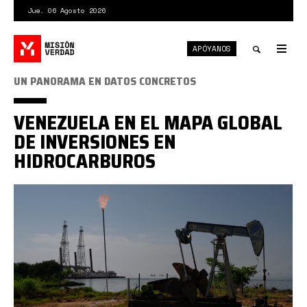
Pasar
Jue. 06 Agosto 2026
al
contenido
APÓYANOS
principal
Tog
nav
Toggle
UN PANORAMA EN DATOS CONCRETOS
search
VENEZUELA EN EL MAPA GLOBAL
DE INVERSIONES EN
HIDROCARBUROS
Captura
desde
2026-
02-
06
11-