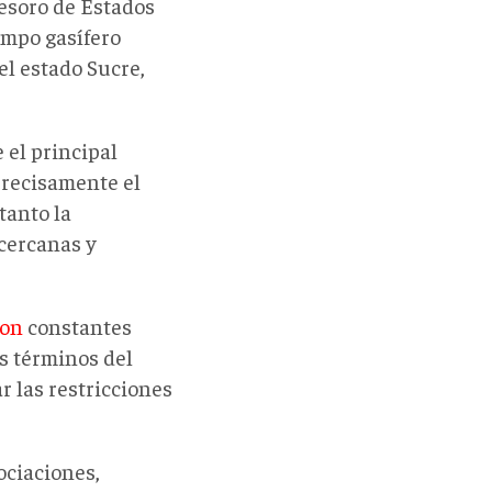
esoro de Estados
ampo gasífero
el estado Sucre,
 el principal
 precisamente el
tanto la
 cercanas y
ron
constantes
os términos del
 las restricciones
ociaciones,