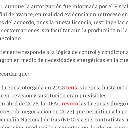
r, a
unque la autorización
fue informada
por el Fisca
ñal de avance, en realidad evidencia un retroceso en
es del acuerdo, pues la nueva licencia
,
restringe las
 conversaciones, sin facultar aún la producción ni l
nezolano.
temente responde
a la lógica de control y condicion
gton en medio de necesidades energéticas en la cue
ecordar que
:
 licencia otorgada en 2023
tenía
vigencia hasta octu
e su revisión y sustitución eran previsibles.
en abril de 2025, la OFAC
revocó
las licencias
(luego 
oceso de negociación en 2023)
que permitían a la pet
mpañía Nacional de Gas (NGC) y a sus contratistas 
ploración, producción y exportación desde los camp