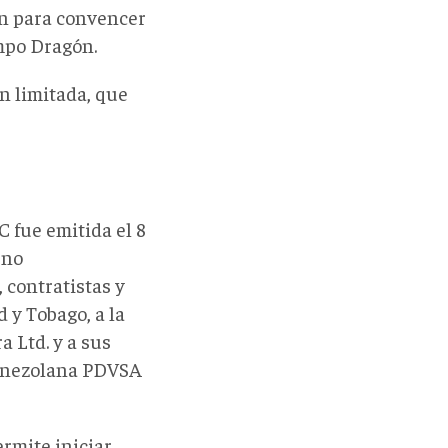
on para convencer
ampo Dragón.
n limitada, que
 fue emitida el 8
rno
 contratistas y
 y Tobago, a la
 Ltd. y a sus
 venezolana PDVSA
ermite iniciar