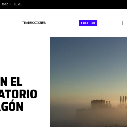
 2026 - 11:01
TRADUCCIONES
ENGLISH
campo
dragon3.jpg
N EL
ATORIO
AGÓN