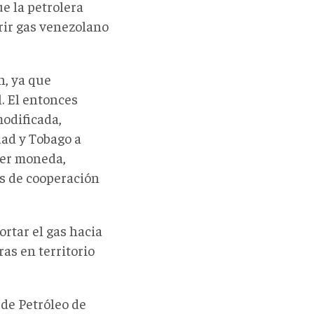
ue la petrolera
rir gas venezolano
n, ya que
l. El entonces
modificada
,
dad y Tobago a
ier moneda,
s de cooperación
rtar el gas hacia
ras en territorio
 de Petróleo de