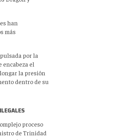
nes han
os más
pulsada por la
ue encabeza el
longar la presión
mento dentro de su
ILEGALES
complejo proceso
istro de Trinidad