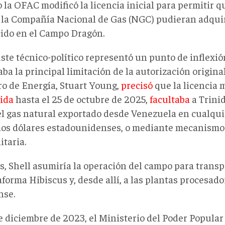
la OFAC modificó la licencia inicial para permitir q
y la Compañía Nacional de Gas (NGC) pudieran adqui
ido en el Campo Dragón.
uste técnico
-político
representó un punto de inflexió
ba la principal limitación de la autorización origina
ro de Energía, Stuart Young,
precisó
que la licencia 
ida
hasta el 25 de octubre de 202
5,
facultaba
a Trini
el gas natural exportado desde Venezuela en cualqu
dos dólares estadounidenses, o mediante mecanismo
taria.
, Shell asumiría la operación del campo para transpo
aforma Hibiscus y, desde allí, a las plantas procesado
nse.
e diciembre de 2023, el Ministerio del Poder Popular