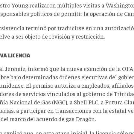
istro Young realizaron múltiples visitas a Washingt
responsables políticos de permitir la operación de C
rsistencia terminó por traducirse en una autorizació
lve a ser objeto de revisión y restricción
.
VA LICENCIA
cal Jeremie, informó que la nueva
exención de la
OFAC
ubre bajo determinadas órdenes ejecutivas del gobie
nidense. El permiso autoriza a empleados, afiliados,
ores de servicios vinculados al gobierno de Trinidad
ía Nacional de Gas (NGC), a Shell PLC, a Futura Clara
iarias, a participar en transacciones con la estatal
 del marco del acuerdo de gas Dragón.
 explicó que, en esta etapa inicial, la licencia sólo p