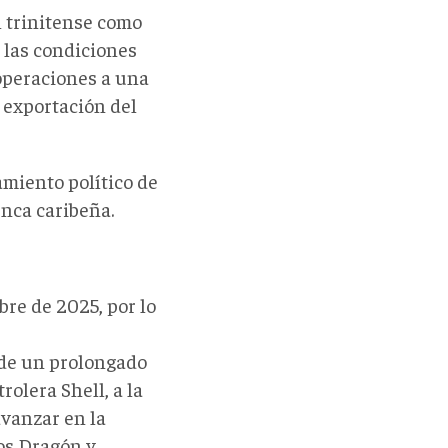
l trinitense
como
 las condiciones
 operaciones a una
a exportación del
amiento político de
nca caribeña.
bre de 2025, por lo
de un prolongado
rolera Shell, a la
avanzar en la
os Dragón y