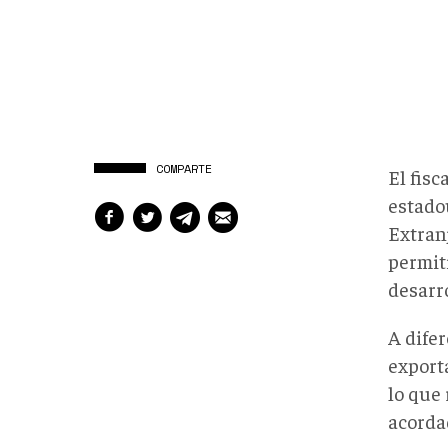
COMPARTE
El fisc
estado
Extran
permit
desarr
A difer
export
lo que
acorda