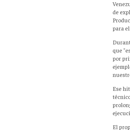
Venezu
de exp
Product
para el
Durant
que "e
por pri
ejempl
nuestr
Ese hi
técnico
prolon
ejecuc
El prop