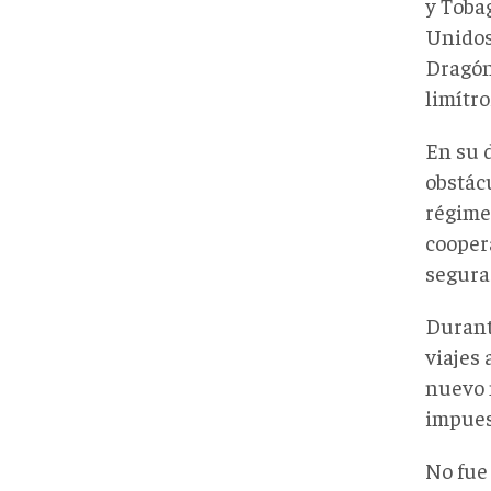
y Toba
Unidos
Dragón
limítro
En su 
obstácu
régime
cooper
segura
Durant
viajes 
nuevo 
impues
No fue