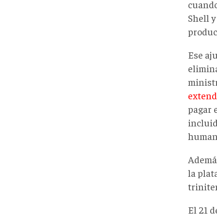
cuando 
Shell 
produc
Ese aj
elimina
minist
extend
pagar 
inclui
humani
Además
la plat
trinite
El 21 d