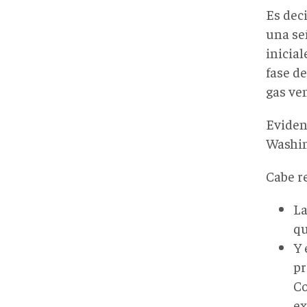
Es deci
una se
inicial
fase de
gas ve
Eviden
Washin
Cabe r
La
qu
Y 
pr
Co
ex