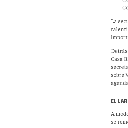
Co
La sec
ralent
import
Detrás
Casa Bl
secret
sobre 
agenda
EL LAR
A modo
se rem