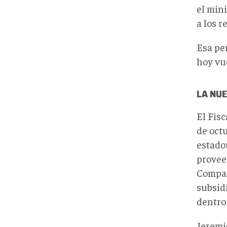
el min
a los 
Esa pe
hoy vue
LA NUE
El Fis
de oct
estadou
proveed
Compañ
subsid
dentro
Jeremie