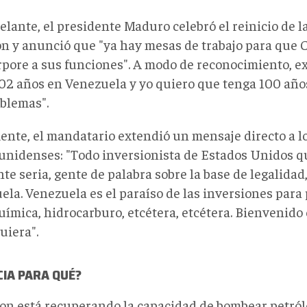
elante, el presidente Maduro celebró el reinicio de l
n y anunció que "ya hay mesas de trabajo para que 
rpore a sus funciones". A modo de reconocimiento, e
102 años en Venezuela y yo quiero que tenga 100 años
oblemas".
ente, el mandatario extendió un mensaje directo a lo
unidenses: "Todo inversionista de Estados Unidos qu
te seria, gente de palabra sobre la base de legalidad
la. Venezuela es el paraíso de las inversiones para p
uímica, hidrocarburo, etcétera, etcétera. Bienvenido
uiera".
CIA PARA QUÉ?
on está recuperando la capacidad de bombear petró