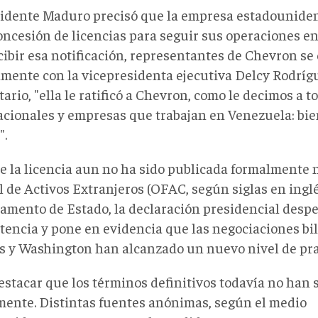
sidente Maduro precisó que la empresa estadounide
concesión de licencias para seguir sus operaciones e
ecibir esa notificación, representantes de Chevron s
amente con la vicepresidenta ejecutiva Delcy Rodrígu
rio, "ella le ratificó a Chevron, como le decimos a t
acionales y empresas que trabajan en Venezuela: bie
".
 la licencia aun no ha sido publicada formalmente ni
 de Activos Extranjeros (OFAC, según siglas en inglés
amento de Estado, la declaración presidencial despe
stencia y pone en evidencia que las negociaciones bi
s y Washington han alcanzado un nuevo nivel de pr
estacar que los términos definitivos todavía no han 
lmente. Distintas fuentes anónimas
, según el medio