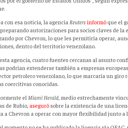
tos por el gobierno de Estados Unidos", según expres
e.
a con esa noticia, la agencia
Reuters
informó
que el g
 preparando autorizaciones para socios claves de la 
ando por Chevron, lo que les permitiría operar
,
aunq
ciones
,
dentro del territorio venezolano.
esta agencia, cuatro fuentes cercanas al asunto con
ias podrían extenderse también a empresas europeas
ector petrolero venezolano, lo que marcaría un giro 
s coercitivas conocidas.
iormente el
Miami Herald
, medio estrechamente vincu
as de
Rubio,
aseguró
sobre
la existencia de una licen
a a Chevron a operar con mayor flexibilidad junto a 
el momento no se ha publicado la licencia vía OFAC, 