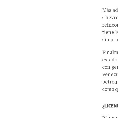
Más ad
Chevro
reinco
tiene 
sin pr
Finalm
estado
con gen
Venezue
petroq
como q
¿LICEN
"
Chevr