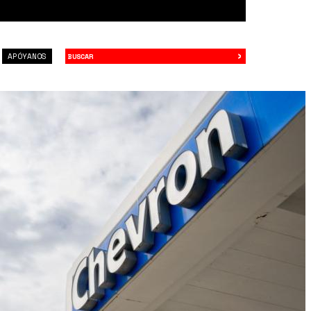
›
Buscar
APÓYANOS