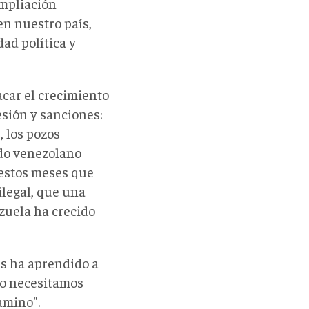
mpliación
en nuestro país,
ad política y
car el crecimiento
esión y sanciones:
 los pozos
ado venezolano
 estos meses que
ilegal, que una
ezuela ha crecido
ís ha aprendido a
no necesitamos
amino".