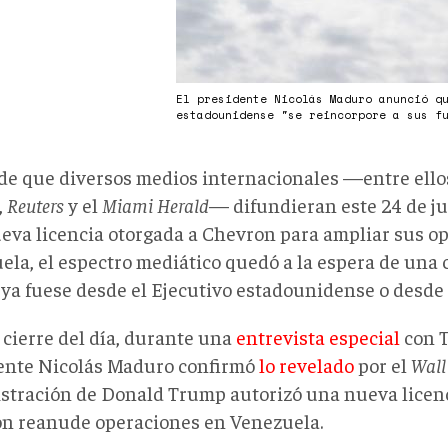
El presidente Nicolás Maduro anunció q
estadounidense "se reincorpore a sus f
de que diversos medios internacionales —entre ello
,
Reuters
y el
Miami Herald
— difundieran este 24 de jul
eva licencia otorgada a Chevron para ampliar sus o
ela, el espectro mediático quedó a la espera de una
, ya fuese desde el Ejecutivo estadounidense o desde 
 cierre del día, durante una
entrevista especial
con T
ente Nicolás Maduro confirmó
lo revelado
por el
Wall
stración de Donald Trump autorizó una nueva licen
n reanude operaciones en Venezuela
.