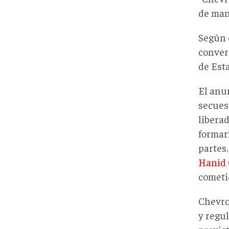
de man
Según 
conver
de Est
El anu
secues
libera
formar
partes.
Hanid 
cometi
Chevro
y regu