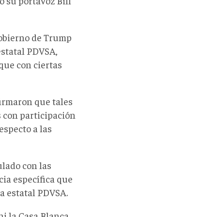
ó su portavoz Bill
obierno de Trump
estatal PDVSA,
ue con ciertas
firmaron que tales
 con participación
respecto a
las
lado con las
cia específica que
la estatal PDVSA.
ni la Casa Blanca