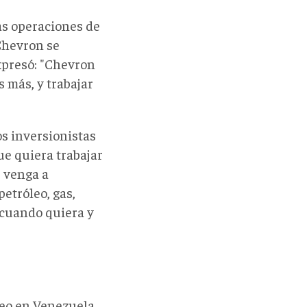
as operaciones de
Chevron se
xpresó: "Chevron
 más, y trabajar
s inversionistas
e quiera trabajar
, venga a
etróleo, gas,
 cuando quiera y
leo en Venezuela