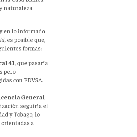
 y naturaleza
 y en lo informado
ld
, es posible que,
guientes formas:
ral 41
, que pasaría
s pero
gidas
con PDVSA.
Licencia General
rización seguiría el
ad y Tobago, lo
y orientadas a