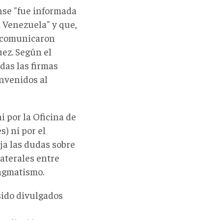
nse "fue informada
n Venezuela" y que,
e comunicaron
ez. Según el
odas las firmas
nvenidos al
 por la Oficina de
) ni por el
ja las dudas sobre
laterales entre
agmatismo.
sido divulgados