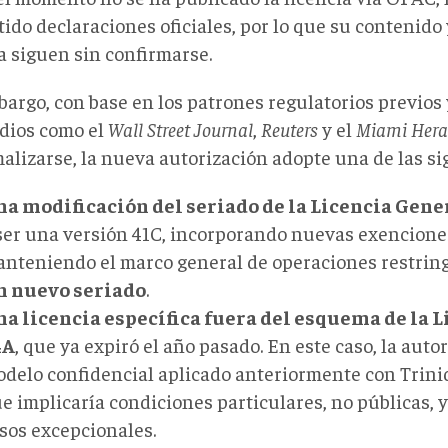
ido declaraciones oficiales, por lo que su contenido
a siguen sin confirmarse.
bargo, con base en los patrones regulatorios previos
dios como el
Wall Street Journal
,
Reuters
y el
Miami Hera
malizarse, la nueva autorización adopte una de las si
a modificación del seriado de la Licencia Gene
ser una versión 41C, incorporando nuevas exencione
nteniendo el marco general de operaciones
restrin
n nuevo seriado
.
a licencia específica fuera del esquema de la 
4A
, que ya expiró el año pasado. En este caso, la auto
delo confidencial aplicado anteriormente con Trinid
e implicaría condiciones particulares, no públicas, 
sos excepcionales.