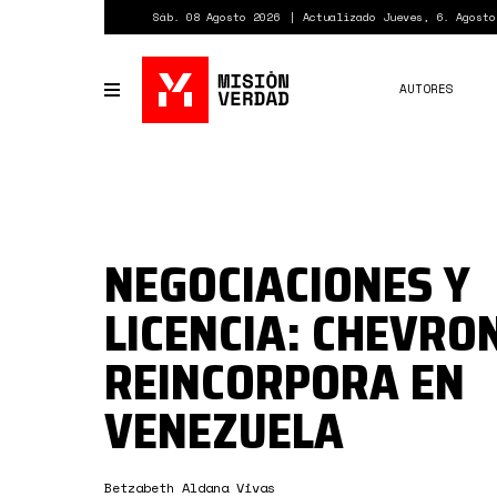
Pasar
Sáb. 08 Agosto 2026
Actualizado Jueves, 6. Agosto
al
contenido
principal
AUTORES
Toggle
navigation
NEGOCIACIONES Y
LICENCIA: CHEVRO
REINCORPORA EN
VENEZUELA
Betzabeth Aldana Vivas