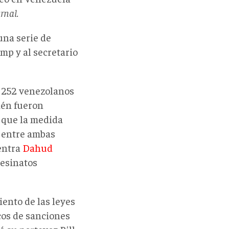
rnal.
una serie de
ump y al
secretario
s 252 venezolanos
ién fueron
 que la medida
 entre ambas
entra
Dahud
sesinatos
ento de las leyes
cos de sanciones