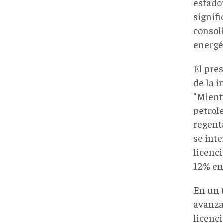
estado
signifi
consol
energé
El pre
de la i
"Mient
petrol
regent
se inte
licenci
12% en
En un t
avanza
licenc