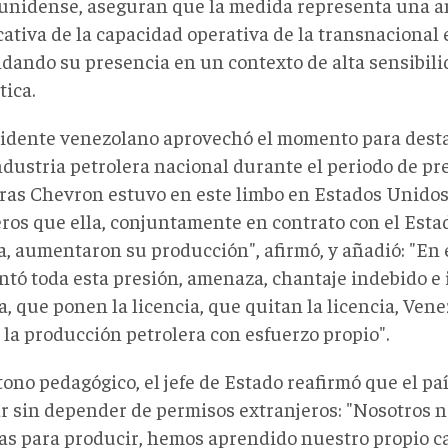
unidense,
aseguran que la medida representa una a
cativa de la capacidad operativa de la transnacional 
idando su presencia en un contexto de alta sensibilid
tica
.
sidente venezolano
aprovechó el momento para desta
ndustria petrolera nacional durante el periodo de pr
ras Chevron estuvo en este limbo en Estados Unidos,
eros que ella, conjuntamente en contrato con el Est
a, aumentaron su producción", afirmó, y añadió: "En
ntó toda esta presión, amenaza, chantaje indebido e 
a, que ponen la licencia, que quitan la licencia, Ven
 la producción petrolera con esfuerzo propio".
ono pedagógico, el jefe de Estado reafirmó que el pa
r sin depender de permisos extranjeros: "Nosotros 
ias para producir, hemos aprendido nuestro propio c