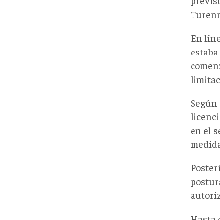
previs
Turenn
En líne
estaba
comenz
limita
Según 
licenc
en el s
medida
Poster
postur
autoriz
Hasta 