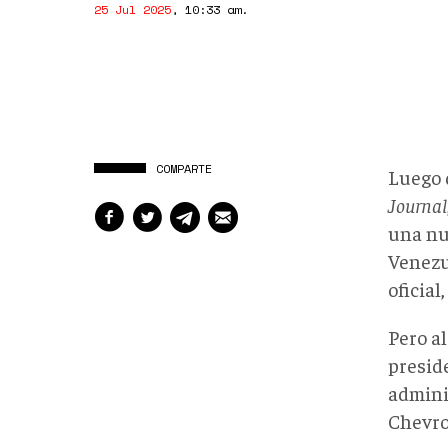
25 Jul 2025
,
10:33 am
.
COMPARTE
Luego 
Journal
una nu
Venezu
oficial
Pero al
presid
admini
Chevro