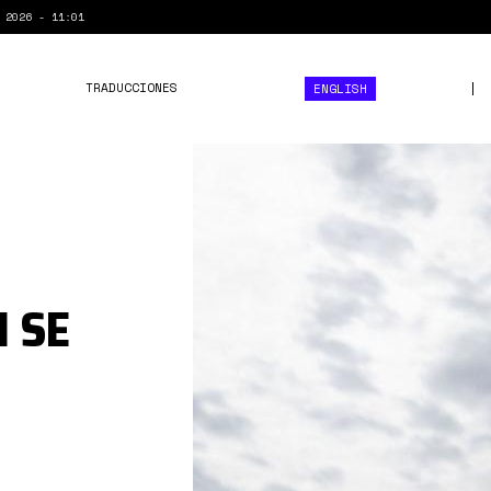
 2026 - 11:01
TRADUCCIONES
ENGLISH
chevron-
logo.jpg
N SE