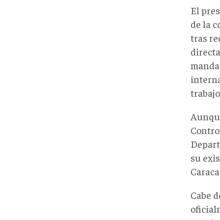
El pre
de la 
tras r
direct
mandata
intern
trabajo
Aunque
Control
Depart
su exi
Caraca
Cabe d
oficia