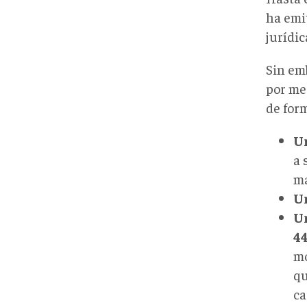
ha emit
jurídic
Sin em
por me
de for
Un
a 
ma
U
Un
4
mo
qu
ca