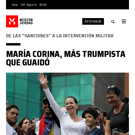
Pasar
Sáb. 08 Agosto 2026
al
contenido
APÓYANOS
principal
Tog
nav
Toggle
DE LAS "SANCIONES" A LA INTERVENCIÓN MILITAR
search
MARÍA CORINA, MÁS TRUMPISTA
QUE GUAIDÓ
febrero_2019_maría_corina_machado.jpg