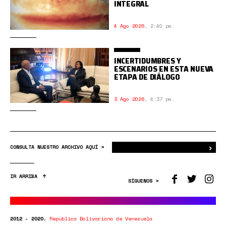
INTEGRAL
4 Ago 2026
,
2:40 pm.
INCERTIDUMBRES Y
ESCENARIOS EN ESTA NUEVA
ETAPA DE DIÁLOGO
3 Ago 2026
,
4:37 pm.
›
Bus
CONSULTA NUESTRO ARCHIVO AQUÍ >
IR ARRIBA
SÍGUENOS >
2012 - 2020.
República Bolivariana de Venezuela