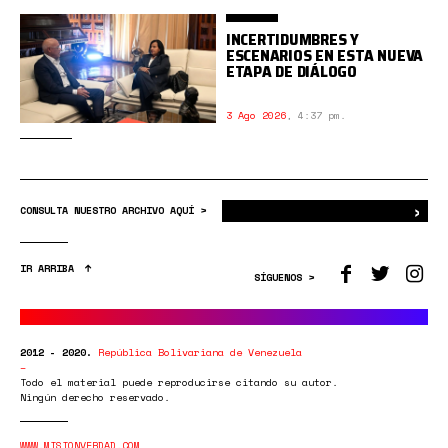
INCERTIDUMBRES Y
ESCENARIOS EN ESTA NUEVA
ETAPA DE DIÁLOGO
3 Ago 2026
,
4:37 pm.
›
Bus
CONSULTA NUESTRO ARCHIVO AQUÍ >
IR ARRIBA
SÍGUENOS >
2012 - 2020.
República Bolivariana de Venezuela
Todo el material puede reproducirse citando su autor.
Ningún derecho reservado.
WWW.MISIONVERDAD.COM