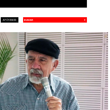
›
Buscar
APÓYANOS