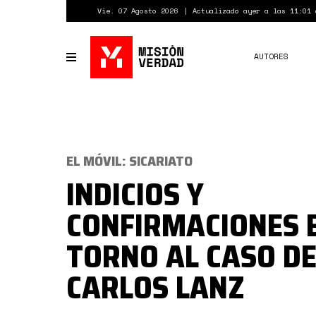
Pasar
Vie. 07 Agosto 2026
Actualizado ayer a las 11:01 
al
contenido
principal
AUTORES
Toggle
navigation
EL MÓVIL: SICARIATO
INDICIOS Y
CONFIRMACIONES 
TORNO AL CASO D
CARLOS LANZ