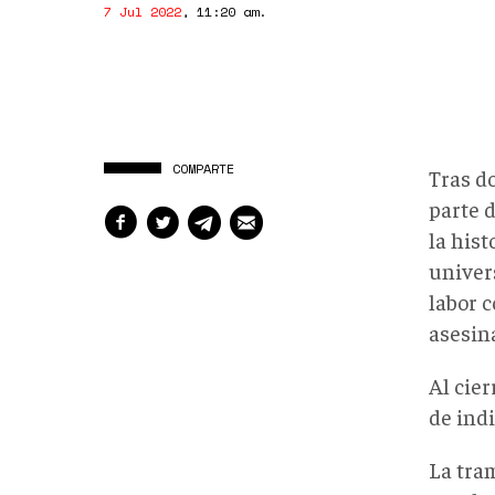
7 Jul 2022
,
11:20 am
.
COMPARTE
Tras d
parte 
la hist
univers
labor c
asesin
Al cier
de indi
La tram