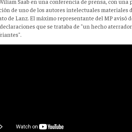
Wiliam Saab en una conferencia de prensa, con una p
ción de uno de los autores intelectuales materiales 
ato de Lanz. El máximo representante del MP avisó d
 declaraciones que se trataba de "un hecho aterrador
riantes".