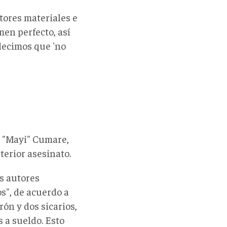
tores materiales e
men perfecto, así
 decimos que 'no
l "Mayi" Cumare,
terior asesinato.
os autores
s", de acuerdo a
rón y dos sicarios,
s a sueldo. Esto