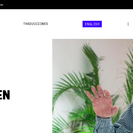
am
TRADUCCIONES
ENGLISH
carlos
lanz.png
EN
E