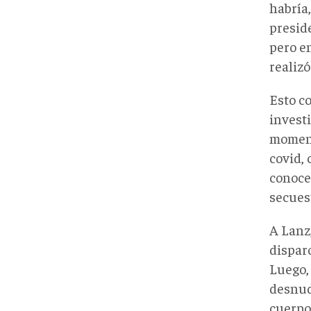
habría
preside
pero en
realizó
Esto co
investi
moment
covid,
conocer
secuest
A Lanz
dispar
Luego, 
desnud
cuerpo