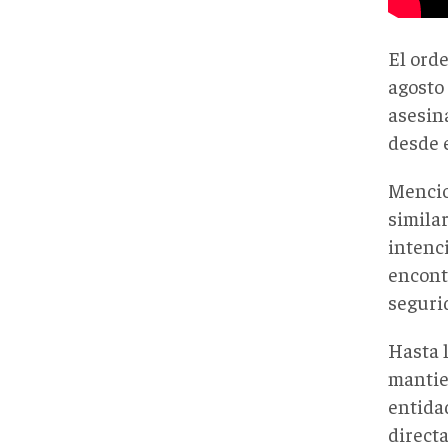
El orde
agosto
asesina
desde e
Mencio
simila
intenc
encont
seguri
Hasta l
mantie
entida
direct