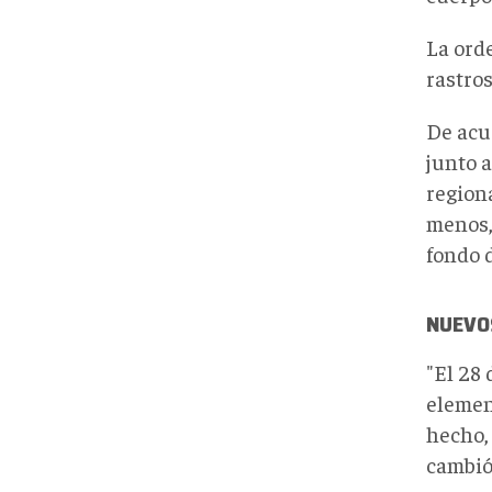
La ord
rastros
De acu
junto a
region
menos,
fondo 
NUEVOS
"El 28
element
hecho,
cambió