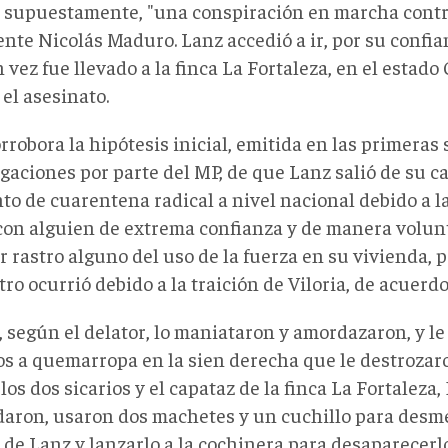
, supuestamente, "una conspiración en marcha contra
nte Nicolás Maduro. Lanz accedió a ir, por su confian
 vez fue llevado a la finca La Fortaleza, en el estado
 el asesinato.
rrobora la hipótesis inicial, emitida en las primera
gaciones por parte del MP, de que Lanz salió de su c
o de cuarentena radical a nivel nacional debido a 
 con alguien de extrema confianza y de manera volun
 rastro alguno del uso de la fuerza en su vivienda, p
ro ocurrió debido a la traición de Viloria, de acuerdo
, según el delator, lo maniataron y amordazaron, y l
os a quemarropa en la sien derecha que le destrozaro
los dos sicarios y el capataz de la finca La Fortaleza, 
aron, usaron dos machetes y un cuchillo para desme
 de Lanz y lanzarlo a la cochinera para desaparecerlo