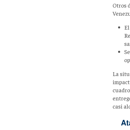
Otros 
Venezu
El
Re
sa
Se
op
La sit
impacto
cuadro
entregó
casi a
MyC4