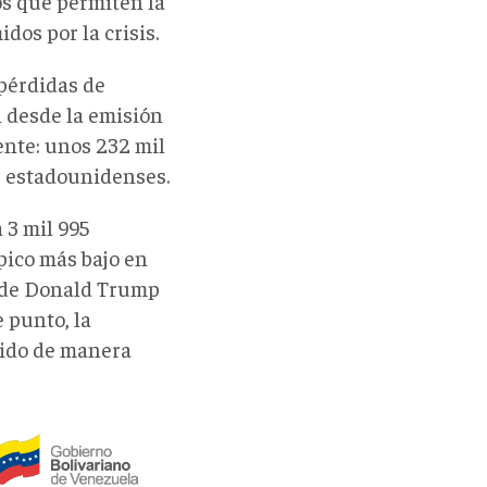
os que permiten la
os por la crisis.
pérdidas de
l desde la emisión
ente: unos 232 mil
s estadounidenses.
 3 mil 995
pico más bajo en
n de Donald Trump
 punto, la
ecido de manera