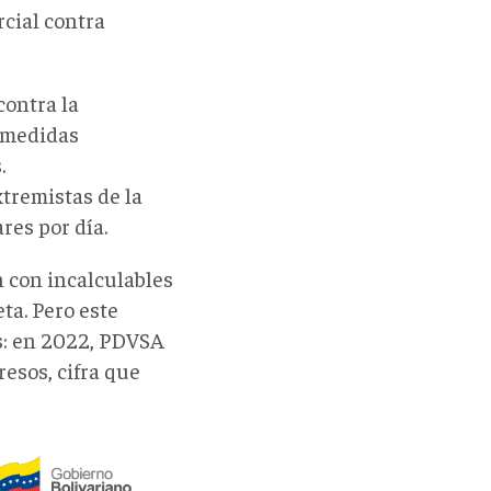
rcial contra
contra la
s medidas
.
xtremistas de la
res por día.
n con incalculables
ta. Pero este
os: en 2022, PDVSA
resos, cifra que