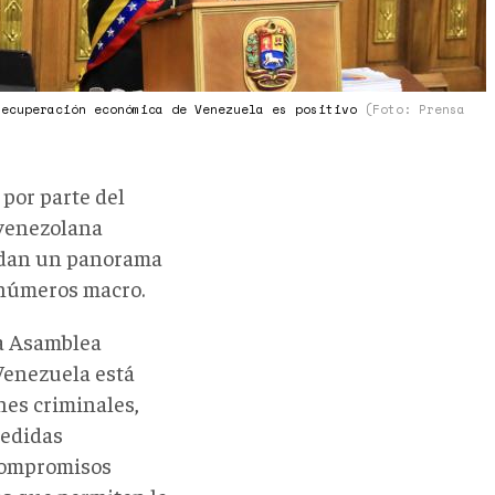
recuperación económica de Venezuela es positivo
(Foto: Prensa
por parte del
 venezolana
ndan un panorama
s números macro.
la Asamblea
Venezuela está
nes criminales,
medidas
 compromisos