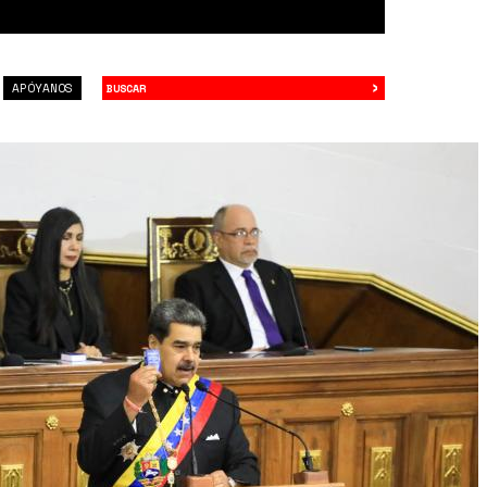
›
Buscar
APÓYANOS