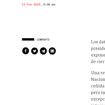
13 Ene 2023
,
5:08 pm
.
COMPARTE
Los da
presid
expone
de cie
Una re
Nacion
ceñida 
pero t
excepc