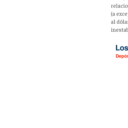
relacio
(a exce
al dól
inesta
MyC5