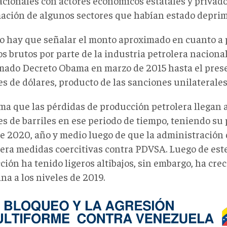
acionales con actores económicos estatales y privad
ación de algunos sectores que habían estado deprimid
o hay que señalar el monto aproximado en cuanto a 
s brutos por parte de la industria petrolera naciona
amado Decreto Obama en marzo de 2015 hasta el pres
es de dólares, producto de las sanciones unilaterale
ma que las pérdidas de producción petrolera llegan a
es de barriles en ese periodo de tiempo, teniendo su 
de 2020, año y medio luego de que la administració
era medidas coercitivas contra PDVSA. Luego de este
ción ha tenido ligeros altibajos, sin embargo, ha cr
na a los niveles de 2019.
.png