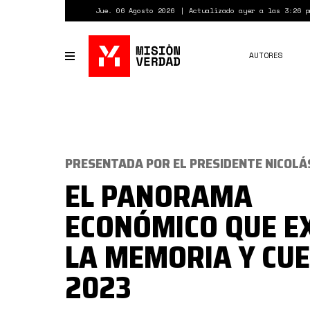
Pasar
Jue. 06 Agosto 2026
Actualizado ayer a las 3:26 p
al
contenido
principal
AUTORES
Toggle
navigation
PRESENTADA POR EL PRESIDENTE NICOL
EL PANORAMA
ECONÓMICO QUE E
LA MEMORIA Y CU
2023