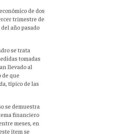
 económico de dos
ercer trimestre de
e del año pasado
dro se trata
 medidas tomadas
an llevado al
o de que
a, típico de las
eso se demuestra
stema financiero
entre meses, en
este ítem se