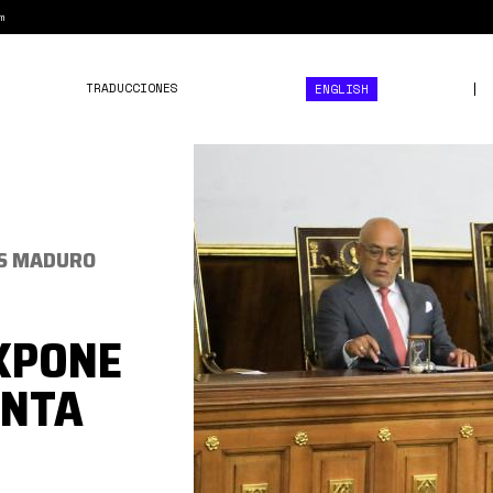
m
TRADUCCIONES
ENGLISH
Maduro
MyC
2023.jpg
ÁS MADURO
XPONE
ENTA