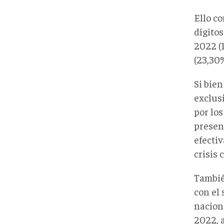
Ello c
dígitos
2022 (
(23,30%
Si bie
exclus
por los
presen
efecti
crisis 
Tambié
con el 
nacion
2022, 