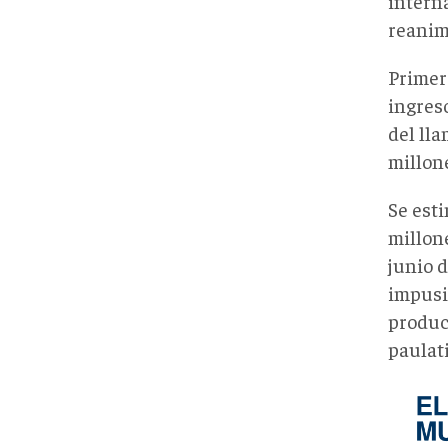
intern
reanim
Primer
ingreso
del ll
millon
Se esti
millon
junio 
impusi
produc
paulati
MyC2