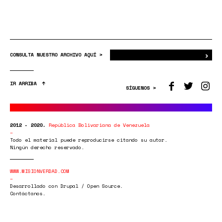
›
Bus
CONSULTA NUESTRO ARCHIVO AQUÍ >
IR ARRIBA
SÍGUENOS >
2012 - 2020.
República Bolivariana de Venezuela
Todo el material puede reproducirse citando su autor.
Ningún derecho reservado.
WWW.MISIONVERDAD.COM
Desarrollado con Drupal / Open Source.
Contáctanos.