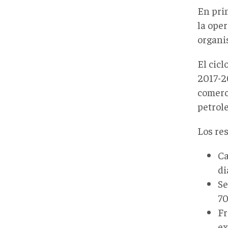
En pri
la ope
organi
El cic
2017-20
comerc
petrol
Los re
Ca
di
Se
70
Fr
ex