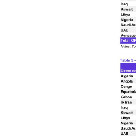
46-
16.p