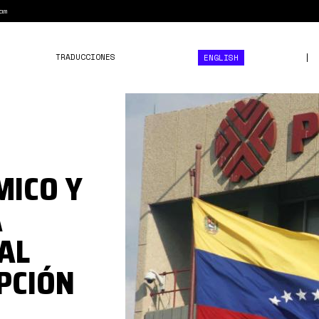
am
TRADUCCIONES
ENGLISH
PDVSA.jpg
MICO Y
A
AL
PCIÓN