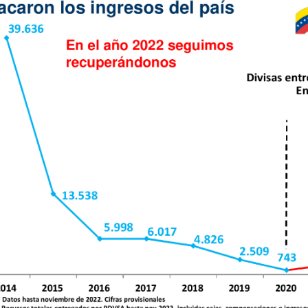
e
-
ng