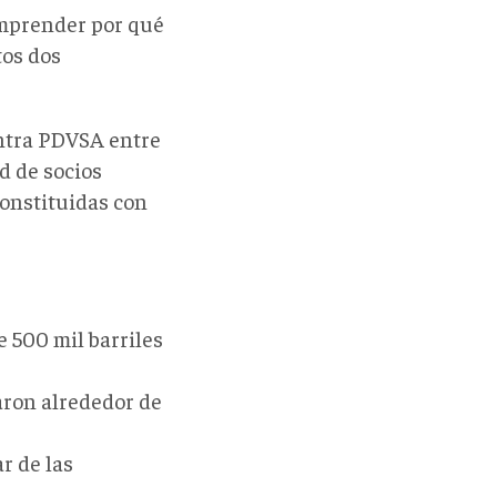
omprender por qué
tos dos
ontra PDVSA entre
d de socios
constituidas con
 500 mil barriles
aron alrededor de
r de las