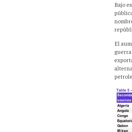
Bajo es
públic
nombre
repúbli
El aum
guerra
export
alterna
petrole
Capt
desd
2023
03-
21
12-