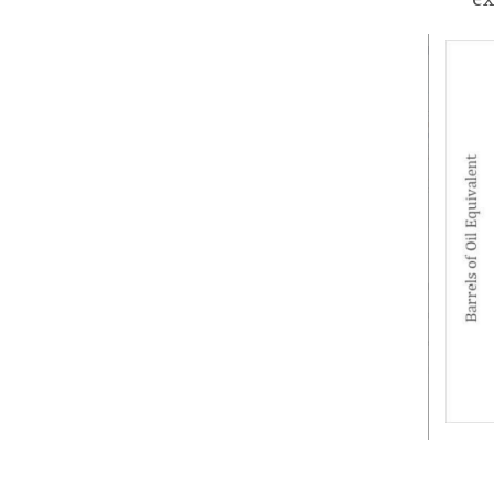
Capt
desd
2023
03-
21
13-
12-
03.p
Capt