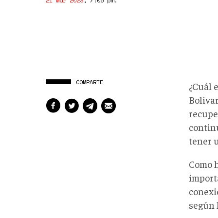
21 Mar 2023
,
7:06 pm
.
COMPARTE
¿Cuál e
Boliva
recupe
contin
tener 
Como h
import
conexi
según l