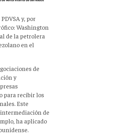
 PDVSA y, por
rófico: Washington
al de la petrolera
ezolano en el
egociaciones de
ción y
mpresas
 para recibir los
nales. Este
 intermediación de
emplo, ha aplicado
dounidense.