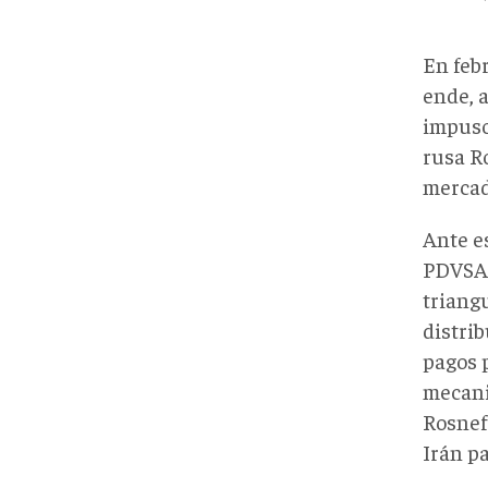
En feb
ende, 
impuso 
rusa Ro
mercad
Ante es
PDVSA 
triang
distrib
pagos 
mecani
Rosnef
Irán pa