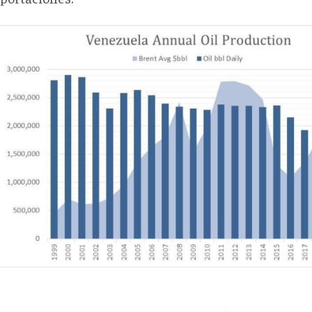
ura
e
-
ng
ura