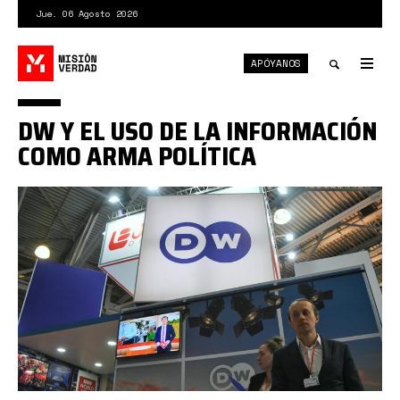
Pasar
Jue. 06 Agosto 2026
al
contenido
APÓYANOS
principal
Tog
nav
Toggle
DW Y EL USO DE LA INFORMACIÓN
search
COMO ARMA POLÍTICA
dw.jpg