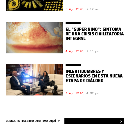
5 Ago 2026
,
9:42 am.
EL "SÚPER NIÑO": SÍNTOMA
DE UNA CRISIS CIVILIZATORIA
INTEGRAL
4 Ago 2026
,
2:40 pm.
INCERTIDUMBRES Y
ESCENARIOS EN ESTA NUEVA
ETAPA DE DIÁLOGO
3 Ago 2026
,
4:37 pm.
›
Bus
CONSULTA NUESTRO ARCHIVO AQUÍ >