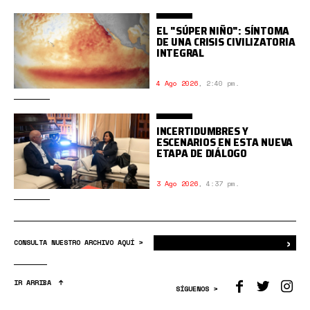
EL "SÚPER NIÑO": SÍNTOMA
DE UNA CRISIS CIVILIZATORIA
INTEGRAL
4 Ago 2026
,
2:40 pm.
INCERTIDUMBRES Y
ESCENARIOS EN ESTA NUEVA
ETAPA DE DIÁLOGO
3 Ago 2026
,
4:37 pm.
›
Bus
CONSULTA NUESTRO ARCHIVO AQUÍ >
IR ARRIBA
SÍGUENOS >