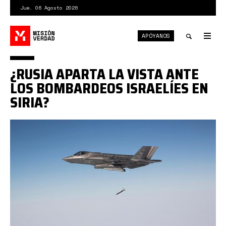
Pasar
Jue. 06 Agosto 2026
al
contenido
APÓYANOS
principal
Tog
nav
Toggle
¿RUSIA APARTA LA VISTA ANTE
search
LOS BOMBARDEOS ISRAELÍES EN
SIRIA?
bombardero
israelí.jpg