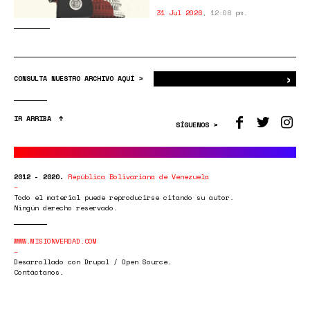
31 Jul 2026
,
12:08 pm.
›
Bus
CONSULTA NUESTRO ARCHIVO AQUÍ >
IR ARRIBA
SÍGUENOS >
2012 - 2020.
República Bolivariana de Venezuela
Todo el material puede reproducirse citando su autor.
Ningún derecho reservado.
WWW.MISIONVERDAD.COM
Desarrollado con Drupal / Open Source.
Contáctanos.