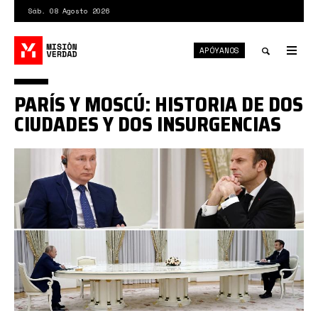
Pasar
Sáb. 08 Agosto 2026
al
contenido
APÓYANOS
principal
Tog
nav
Toggle
PARÍS Y MOSCÚ: HISTORIA DE DOS
search
CIUDADES Y DOS INSURGENCIAS
putin
macron.jpg