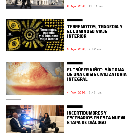
6 Ago 2026
,
11:01 am.
TERREMOTOS, TRAGEDIA Y
EL LUMINOSO VIAJE
INTERIOR
5 Ago 2026
,
9:42 am.
EL "SÚPER NIÑO": SÍNTOMA
DE UNA CRISIS CIVILIZATORIA
INTEGRAL
4 Ago 2026
,
2:40 pm.
INCERTIDUMBRES Y
ESCENARIOS EN ESTA NUEVA
ETAPA DE DIÁLOGO