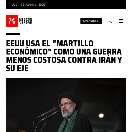
Pasar
Jue. 06 Agosto 2026
al
contenido
APÓYANOS
principal
Tog
nav
Toggle
EEUU USA EL "MARTILLO
search
ECONÓMICO" COMO UNA GUERRA
MENOS COSTOSA CONTRA IRÁN Y
SU EJE
FUdVfZVm.jpeg