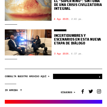
EL "SÚPER NIÑO": SÍNTOMA
DE UNA CRISIS CIVILIZATORIA
INTEGRAL
4 Ago 2026
,
2:40 pm.
INCERTIDUMBRES Y
ESCENARIOS EN ESTA NUEVA
ETAPA DE DIÁLOGO
3 Ago 2026
,
4:37 pm.
›
Bus
CONSULTA NUESTRO ARCHIVO AQUÍ >
IR ARRIBA
SÍGUENOS >