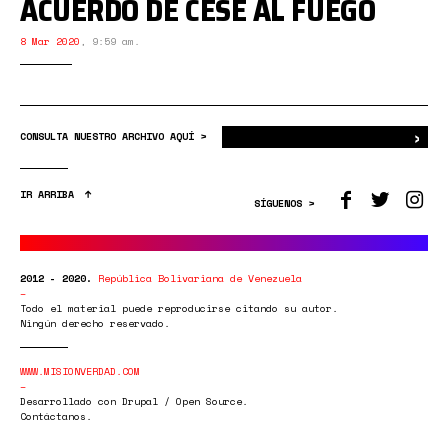
ACUERDO DE CESE AL FUEGO
8 Mar 2020
,
9:59 am.
›
Bus
CONSULTA NUESTRO ARCHIVO AQUÍ >
IR ARRIBA
SÍGUENOS >
2012 - 2020.
República Bolivariana de Venezuela
Todo el material puede reproducirse citando su autor.
Ningún derecho reservado.
WWW.MISIONVERDAD.COM
Desarrollado con Drupal / Open Source.
Contáctanos.