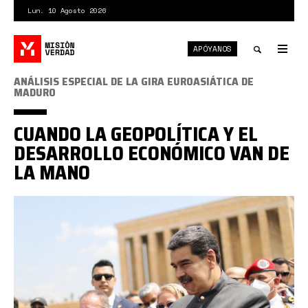
Pasar
Lun. 10 Agosto 2026
al
contenido
APÓYANOS
principal
Tog
nav
Toggle
ANÁLISIS ESPECIAL DE LA GIRA EUROASIÁTICA DE
MADURO
search
CUANDO LA GEOPOLÍTICA Y EL
DESARROLLO ECONÓMICO VAN DE
LA MANO
nicolas
maduro
gira
euroasiática.jpg