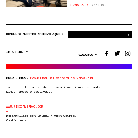
3 Ago 2026
,
4:37 pm.
›
Bus
CONSULTA NUESTRO ARCHIVO AQUÍ >
IR ARRIBA
SÍGUENOS >
2012 - 2020.
República Bolivariana de Venezuela
Todo el material puede reproducirse citando su autor.
Ningún derecho reservado.
WWW.MISIONVERDAD.COM
Desarrollado con Drupal / Open Source.
Contáctanos.