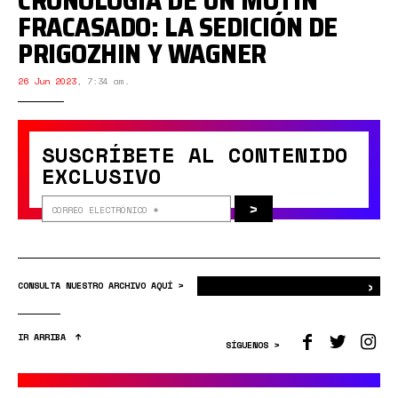
CRONOLOGÍA DE UN MOTÍN
FRACASADO: LA SEDICIÓN DE
PRIGOZHIN Y WAGNER
26 Jun 2023
,
7:34 am.
SUSCRÍBETE AL CONTENIDO
EXCLUSIVO
>
›
Bus
CONSULTA NUESTRO ARCHIVO AQUÍ >
IR ARRIBA
SÍGUENOS >