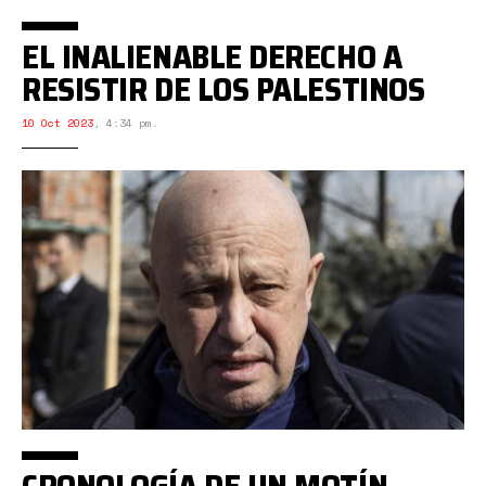
EL INALIENABLE DERECHO A
RESISTIR DE LOS PALESTINOS
10 Oct 2023
,
4:34 pm.