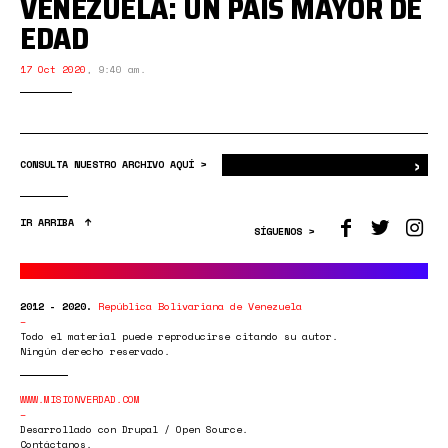
VENEZUELA: UN PAÍS MAYOR DE
EDAD
17 Oct 2020
,
9:40 am.
›
Bus
CONSULTA NUESTRO ARCHIVO AQUÍ >
IR ARRIBA
SÍGUENOS >
2012 - 2020.
República Bolivariana de Venezuela
Todo el material puede reproducirse citando su autor.
Ningún derecho reservado.
WWW.MISIONVERDAD.COM
Desarrollado con Drupal / Open Source.
Contáctanos.