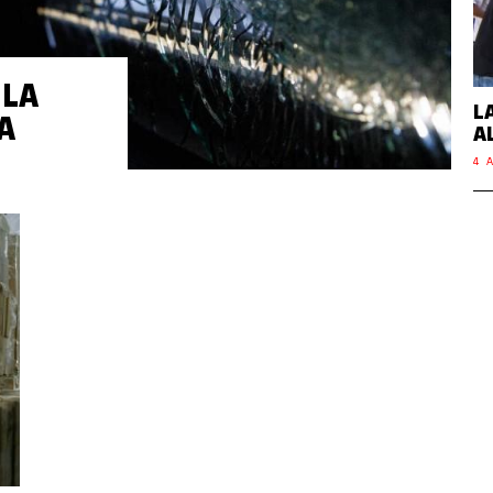
 LA
L
A
A
4 A