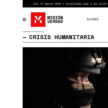
Pasar
Vie. 07 Agosto 2026
Actualizado ayer a las 11:01 
al
contenido
principal
AUTORES
Toggle
navigation
CRISIS HUMANITARIA