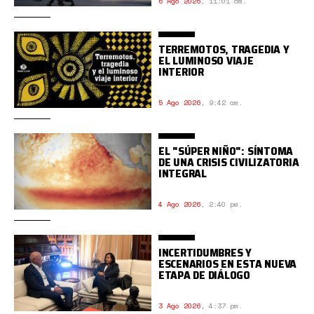
6 Ago 2026
,
11:01 am.
TERREMOTOS, TRAGEDIA Y
EL LUMINOSO VIAJE
INTERIOR
5 Ago 2026
,
9:42 am.
EL "SÚPER NIÑO": SÍNTOMA
DE UNA CRISIS CIVILIZATORIA
INTEGRAL
4 Ago 2026
,
2:40 pm.
INCERTIDUMBRES Y
ESCENARIOS EN ESTA NUEVA
ETAPA DE DIÁLOGO
3 Ago 2026
,
4:37 pm.