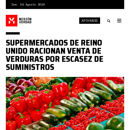
Pasar
Dom. 09 Agosto 2026
al
contenido
APÓYANOS
principal
Tog
nav
Toggle
SUPERMERCADOS DE REINO
search
UNIDO RACIONAN VENTA DE
VERDURAS POR ESCASEZ DE
SUMINISTROS
hortalizas-
supermercado.jpg