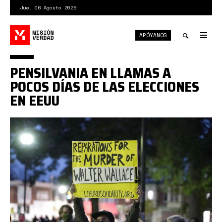
Pasar
Jue. 06 Agosto 2026
al
contenido
APÓYANOS
principal
Tog
nav
Toggle
PENSILVANIA EN LLAMAS A
search
POCOS DÍAS DE LAS ELECCIONES
EN EEUU
filadelfia
arde.jpg