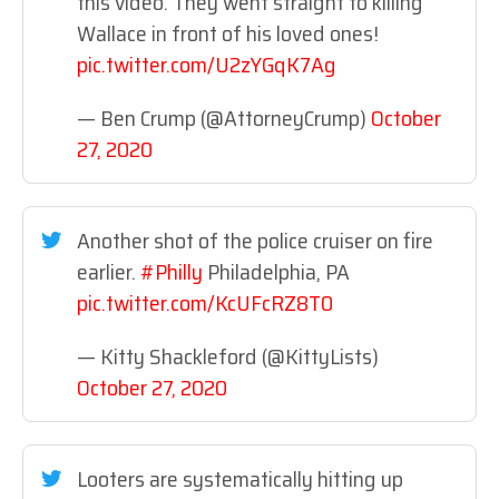
this video. They went straight to killing
Wallace in front of his loved ones!
pic.twitter.com/U2zYGqK7Ag
— Ben Crump (@AttorneyCrump)
October
27, 2020
Another shot of the police cruiser on fire
earlier.
#Philly
Philadelphia, PA
pic.twitter.com/KcUFcRZ8T0
— Kitty Shackleford (@KittyLists)
October 27, 2020
Looters are systematically hitting up