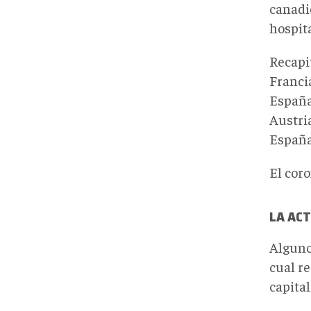
canadi
hospit
Recapi
Franci
España
Austri
España
El coro
LA AC
Alguno
cual r
capita