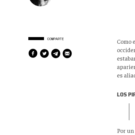
COMPARTE
Como en
occiden
estaba
aparien
es alia
LOS P
Por un