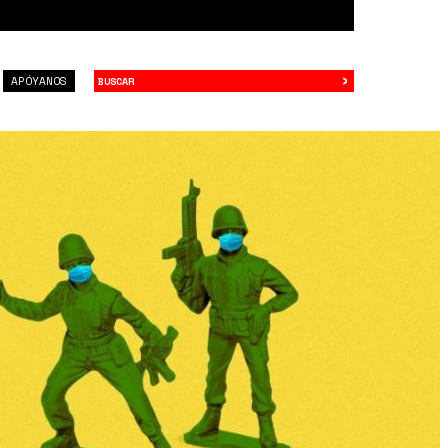
›
Buscar
APÓYANOS