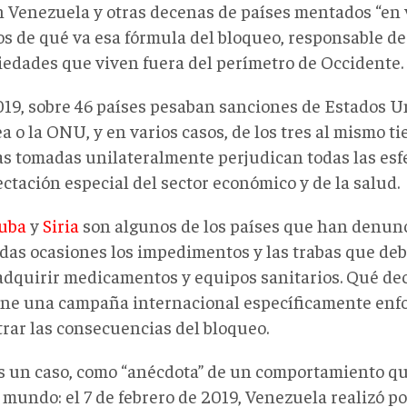
n Venezuela y otras decenas de países mentados “en v
s de qué va esa fórmula del bloqueo, responsable de 
ciedades que viven fuera del perímetro de Occidente.
019, sobre 46 países pesaban sanciones de Estados U
 o la ONU, y en varios casos, de los tres al mismo t
s tomadas unilateralmente perjudican todas las esfer
ctación especial del sector económico y de la salud.
uba
y
Siria
son algunos de los países que han denun
adas ocasiones los impedimentos y las trabas que deb
adquirir medicamentos y equipos sanitarios. Qué dec
ene una campaña internacional específicamente enf
rar las consecuencias del bloqueo.
 un caso, como “anécdota” de un comportamiento que
 mundo: el 7 de febrero de 2019, Venezuela realizó p