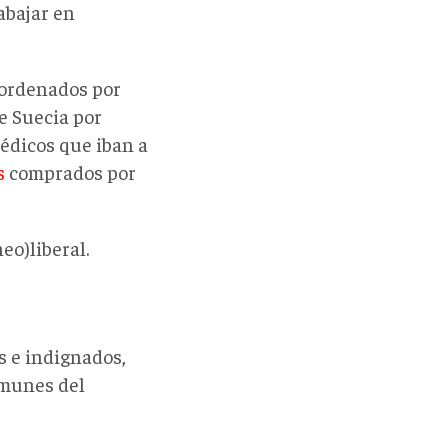
abajar en
 ordenados por
e Suecia por
dicos que iban a
s
comprados por
eo)liberal.
 e indignados,
omunes del