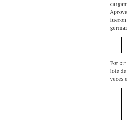
cargam
Aprove
fueron
german
Por ot
lote d
veces 