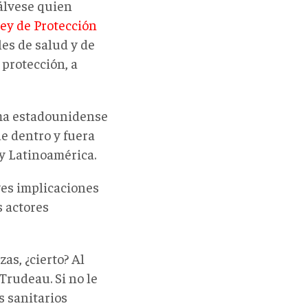
álvese quien
ey de Protección
les de salud y de
protección, a
irma estadounidense
e dentro y fuera
y Latinoamérica.
ves implicaciones
s actores
s, ¿cierto? Al
Trudeau. Si no le
s sanitarios