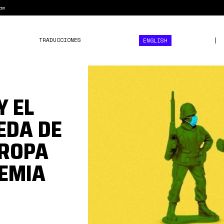
am
TRADUCCIONES
ENGLISH
1*0ccsgqzaoVnE4l-
1pT8MLQ.jpeg
Y EL
EDA DE
UROPA
DEMIA