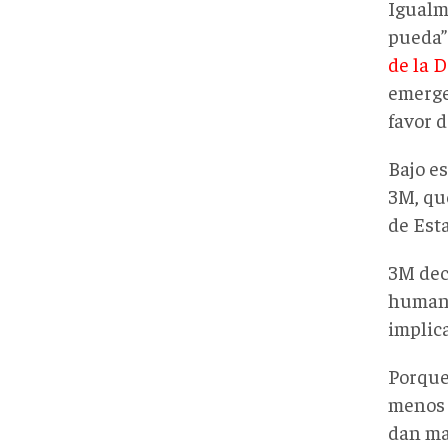
Igualm
pueda”
de la 
emerge
favor d
Bajo es
3M, qu
de Est
3M dec
humanit
implic
Porque
menos 
dan ma