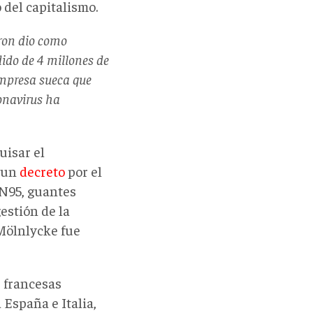
 del capitalismo.
ron dio como
ido de 4 millones de
empresa sueca que
ronavirus ha
uisar el
a un
decreto
por el
 N95, guantes
estión de la
Mölnlycke fue
s francesas
 España e Italia,