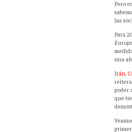
Pero e
sabemo
las so
Para 2
Europea
medida
una afe
Irán
,
C
reiter
poder 
que ti
demost
Veamos
primer