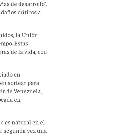
ías de desarrollo”,
daños críticos a
nidos, la Unión
iempo. Estas
as de la vida, con
ciado en
en sortear para
ir de Venezuela,
ocada en
 es natural en el
or segunda vez una