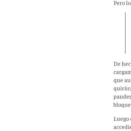
Pero lo
De hech
cargam
que au
quirúr
pandem
bloque
Luego 
accedi