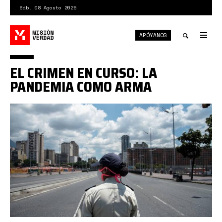
Pasar
Sáb. 08 Agosto 2026
al
contenido
APÓYANOS
principal
Tog
nav
Toggle
EL CRIMEN EN CURSO: LA
search
PANDEMIA COMO ARMA
0_TSTtZA8mH-
t7VDCA.jpg