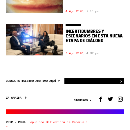
4 Ago 2026
,
2:40 pm.
INCERTIDUMBRES Y
ESCENARIOS EN ESTA NUEVA
ETAPA DE DIÁLOGO
3 Ago 2026
,
4:37 pm.
›
Bus
CONSULTA NUESTRO ARCHIVO AQUÍ >
IR ARRIBA
SÍGUENOS >
2012 - 2020.
República Bolivariana de Venezuela