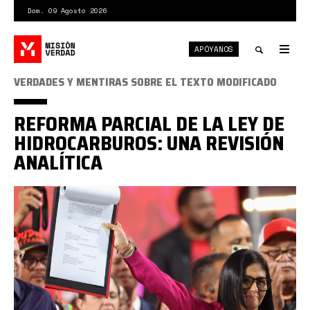
Pasar
Dom. 09 Agosto 2026
al
contenido
APÓYANOS
principal
Tog
nav
Toggle
VERDADES Y MENTIRAS SOBRE EL TEXTO MODIFICADO
search
REFORMA PARCIAL DE LA LEY DE
HIDROCARBUROS: UNA REVISIÓN
ANALÍTICA
DR
LOH