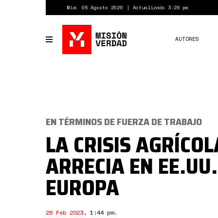
Pasar
Mié. 05 Agosto 2026
Actualizado 3:26 pm
al
contenido
principal
AUTORES
Toggle
navigation
EN TÉRMINOS DE FUERZA DE TRABAJO
LA CRISIS AGRÍCOL
ARRECIA EN EE.UU.
EUROPA
28 Feb 2023
,
1:44 pm
.