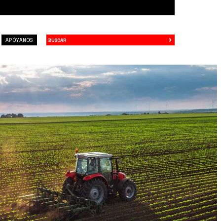
›
Buscar
APÓYANOS
ginal_dc9_277_ac6_dc9277ac614782dac6b8b3