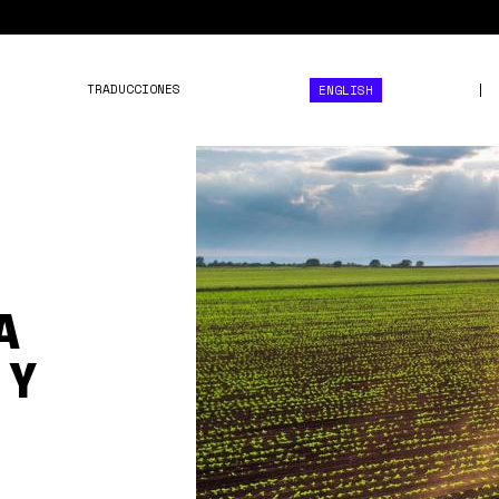
TRADUCCIONES
ENGLISH
f.elconfidencial.com_ori
A
 Y