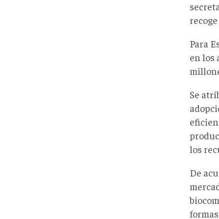
secret
recog
Para E
en los 
millon
Se atri
adopció
eficien
produc
los rec
De acue
mercad
biocom
formas