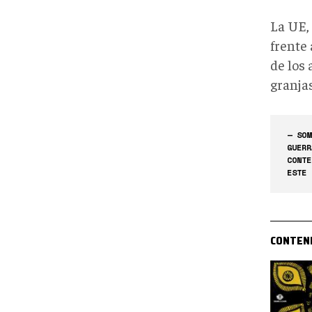
La UE, 
frente 
de los 
granjas
— SOM
GUERR
CONTE
ESTE 
CONTEN