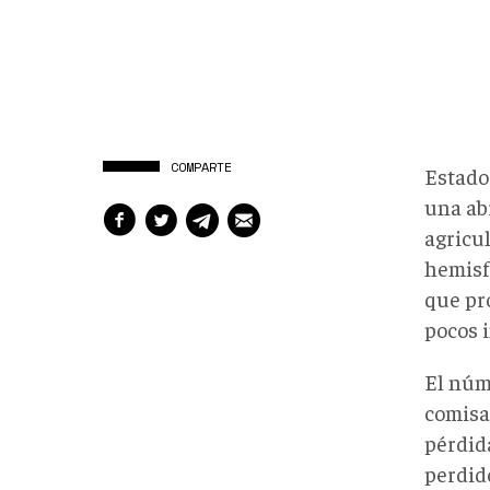
COMPARTE
Estado
una ab
agricu
hemisf
que pr
pocos 
El núm
comisa
pérdid
perdid