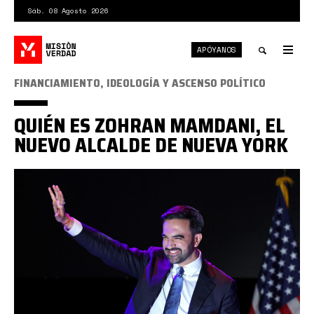
Pasar
Sáb. 08 Agosto 2026
al
contenido
APÓYANOS
principal
Tog
nav
Toggle
FINANCIAMIENTO, IDEOLOGÍA Y ASCENSO POLÍTICO
search
QUIÉN ES ZOHRAN MAMDANI, EL
NUEVO ALCALDE DE NUEVA YORK
mamdani