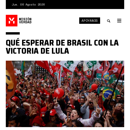
Pasar
Jue. 06 Agosto 2026
al
contenido
APÓYANOS
principal
Tog
nav
Toggle
QUÉ ESPERAR DE BRASIL CON LA
search
VICTORIA DE LULA
PT
Brasil.jpg