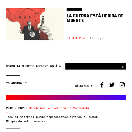
LA GUERRA ESTÁ HERIDA DE
MUERTE
31 Jul 2026
,
12:08 pm.
›
Bus
CONSULTA NUESTRO ARCHIVO AQUÍ >
IR ARRIBA
SÍGUENOS >
2012 - 2020.
República Bolivariana de Venezuela
Todo el material puede reproducirse citando su autor.
Ningún derecho reservado.