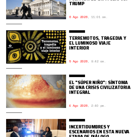
TRUMP
6 Ago 2026
,
11:01 am.
TERREMOTOS, TRAGEDIA Y
EL LUMINOSO VIAJE
INTERIOR
5 Ago 2026
,
9:42 am.
EL "SÚPER NIÑO": SÍNTOMA
DE UNA CRISIS CIVILIZATORIA
INTEGRAL
4 Ago 2026
,
2:40 pm.
INCERTIDUMBRES Y
ESCENARIOS EN ESTA NUEVA
ETAPA DE DIÁLOGO