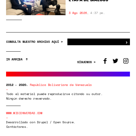
3 Ago 2026
,
4:37 pm.
›
Bus
CONSULTA NUESTRO ARCHIVO AQUÍ >
IR ARRIBA
SÍGUENOS >
2012 - 2020.
República Bolivariana de Venezuela
Todo el material puede reproducirse citando su autor.
Ningún derecho reservado.
WWW.MISIONVERDAD.COM
Desarrollado con Drupal / Open Source.
Contáctanos.