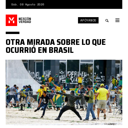
Pasar
Sáb. 08 Agosto 2026
al
contenido
APÓYANOS
principal
Tog
nav
Toggle
OTRA MIRADA SOBRE LO QUE
search
OCURRIÓ EN BRASIL
Bolsonarismo1.jpg