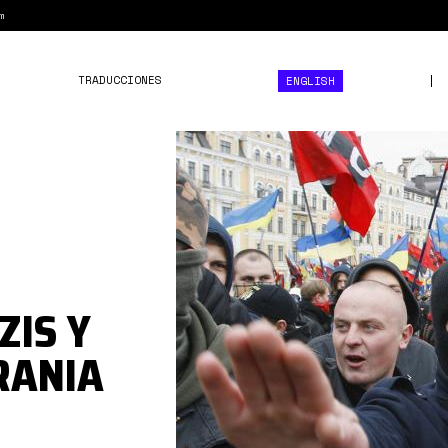
m
TRADUCCIONES
ENGLISH
Ucrania000.jpg
ZIS Y
RANIA