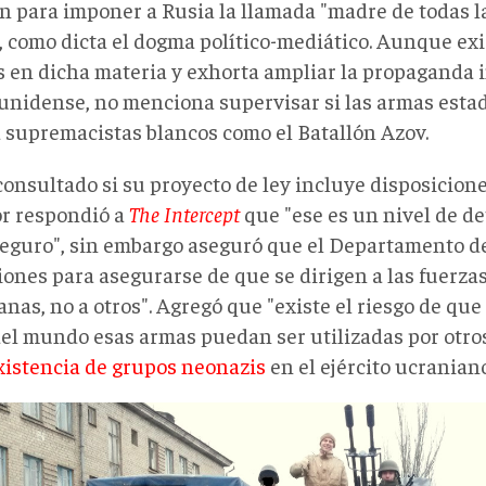
n para imponer a Rusia la llamada "madre de todas la
, como dicta el dogma político-mediático. Aunque ex
s en dicha materia y exhorta ampliar la propaganda 
unidense, no menciona supervisar si las armas esta
a supremacistas blancos como el Batallón Azov.
consultado si su proyecto de ley incluye disposiciones
r respondió a
The Intercept
que "ese es un nivel de de
seguro", sin embargo aseguró que el Departamento d
iones para asegurarse de que se dirigen a las fuerz
nas, no a otros". Agregó que "existe el riesgo de que
del mundo esas armas puedan ser utilizadas por otro
xistencia de grupos neonazis
en el ejército ucraniano
nia001.jpg