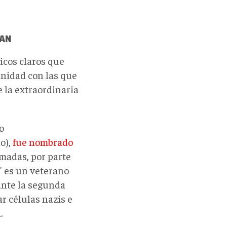
TAN
icos claros que
rnidad con las que
 la extraordinaria
o
o),
fue nombrado
rmadas, por parte
a" es un veterano
ante la segunda
r células nazis e
.