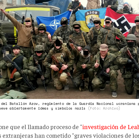
 del Batallón Azov, regimiento de la Guardia Nacional ucraniana 
ueve abiertamente ideas y símbolos nazis
(Foto: Archivo)
one que el llamado proceso de "
investigación de Lea
s extranjeras han cometido "graves violaciones de lo