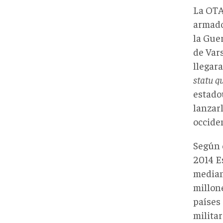
La OTA
armado
la Guer
de Var
llegar
statu q
estado
lanzar
occiden
Según 
2014 E
mediant
millone
países
milita