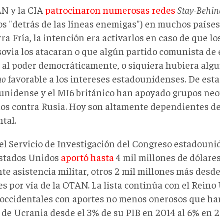
N y la CIA
patrocinaron numerosas redes
Stay-Behin
s "detrás de las líneas enemigas") en muchos paíse
ra Fría, la intención era activarlos en caso de que lo
sovia los atacaran o que algún partido comunista de 
a al poder democráticamente, o siquiera hubiera alg
uo
favorable a los intereses estadounidenses. De est
unidense y el MI6 británico han apoyado grupos ‎neo
los contra Rusia. Hoy son altamente dependientes d
tal.
el Servicio de Investigación del Congreso estadounide
stados Unidos
aportó hasta
4 mil millones de dólare
e asistencia militar, otros 2 mil millones más desde 
s por vía de la OTAN. La lista continúa con el Reino
 occidentales con aportes no menos onerosos que han
r de Ucrania desde el 3% de su PIB en 2014 al 6% en 