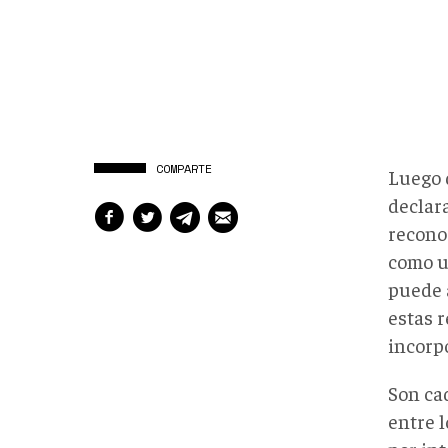
COMPARTE
Luego 
declar
recono
como u
puede 
estas 
‎incorp
Son ca
entre 