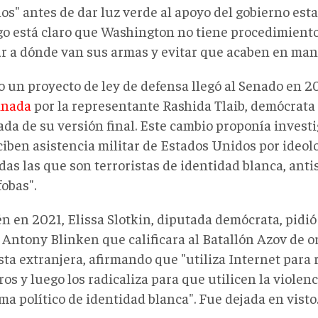
s" antes de dar luz verde al apoyo del gobierno est
o está claro que Washington no tiene procedimiento
ar a dónde van sus armas y evitar que acaben en man
 un proyecto de ley de defensa llegó al Senado en 2
inada
por la representante Rashida Tlaib, demócrata
da de su versión final. Este cambio proponía investi
iben asistencia militar de Estados Unidos por ideolo
das las que son terroristas de identidad blanca, anti
obas".
n en 2021, Elissa Slotkin, diputada demócrata, pidió 
 Antony Blinken que calificara al Batallón Azov de 
sta extranjera, afirmando que "utiliza Internet para
s y luego los radicaliza para que utilicen la violenc
a político de identidad blanca". Fue dejada en visto