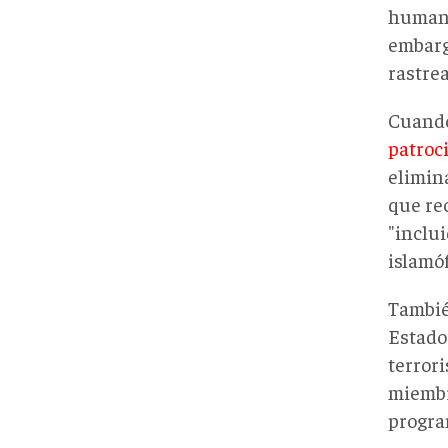
humano
embarg
rastre
Cuando
patroc
elimina
que rec
"inclui
islamóf
Tambié
Estado
terrori
miembro
program