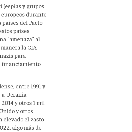
d
(espías y grupos
s europeos durante
s países del Pacto
estos países
una "amenaza" al
a manera la CIA
nazis para
e financiamiento
nse, ‎entre 1991 y
s a Ucrania
2014 y otros 1 mil
 Unido y otros
 elevado el gasto
2022, algo más de