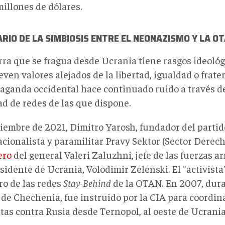
millones de dólares.
RIO DE LA SIMBIOSIS ENTRE EL NEONAZISMO Y LA O
rra que se fragua desde Ucrania tiene rasgos ideológ
en valores alejados de la libertad, igualdad o frate
paganda occidental hace continuado ruido a través de
ad de redes de las que dispone.
iembre de 2021, Dimitro Yarosh, fundador del partid
acionalista y paramilitar Pravy Sektor (Sector Derech
ero
del general Valeri Zaluzhni, jefe ‎de las fuerzas a
sidente de Ucrania, Volodimir Zelenski. El "activist
o de las redes
Stay-Behind
de la OTAN. En 2007, dur
de Chechenia, fue instruido por ‎la CIA para coordina
tas ‎contra Rusia desde Ternopol, al oeste de Ucrania