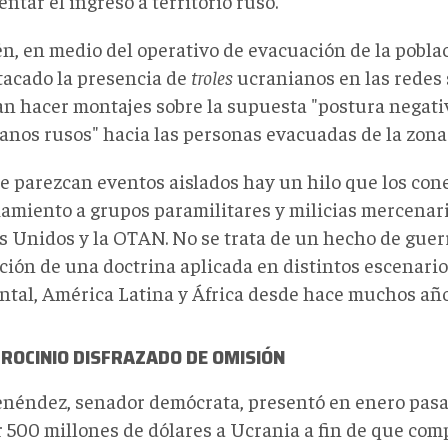
entar el ingreso a territorio ruso.
n, en medio del operativo de evacuación de la pobla
tacado la presencia de
troles
ucranianos en las redes 
an hacer montajes sobre la supuesta "postura negativ
anos rusos" hacia las personas evacuadas de la zona 
 parezcan eventos aislados hay un hilo que los cone
iamiento a grupos paramilitares y milicias mercenari
s Unidos y la OTAN. No se trata de un hecho de guerr
ción de una doctrina aplicada en distintos escenari
ntal, América Latina y África desde hace muchos año
ROCINIO DISFRAZADO DE OMISIÓN
néndez, senador demócrata, presentó en enero pasa
r 500 millones de dólares a Ucrania a fin de que com