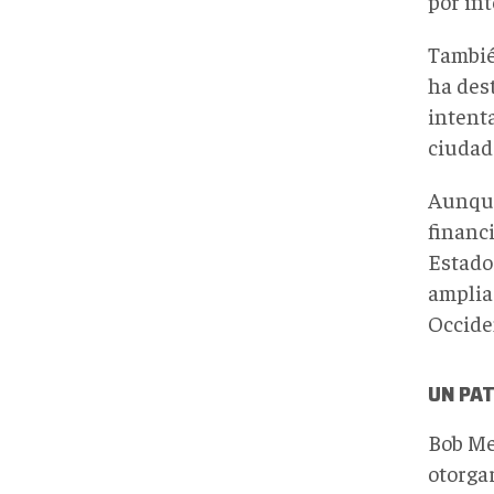
por int
Tambié
ha des
intent
ciudad
Aunque
financ
Estado
amplia
Occide
UN PAT
Bob Me
otorga