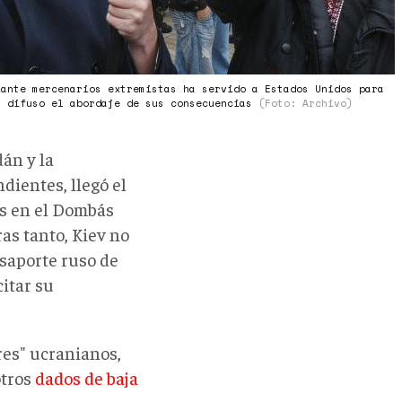
iante mercenarios extremistas ha servido a Estados Unidos para
s difuso el abordaje de sus consecuencias
(Foto: Archivo)
án y la
ientes, llegó el
es en el Dombás
as tanto, Kiev no
saporte ruso de
itar su
res" ucranianos,
otros
dados de baja