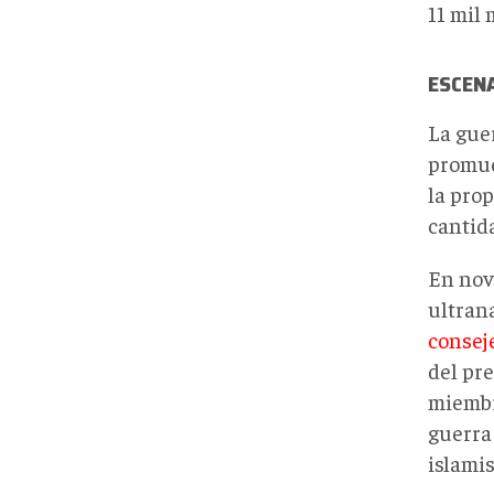
11 mil 
ESCENA
La gue
promuev
la pro
cantid
En nov
ultran
consej
del pre
miembr
guerra 
islamis