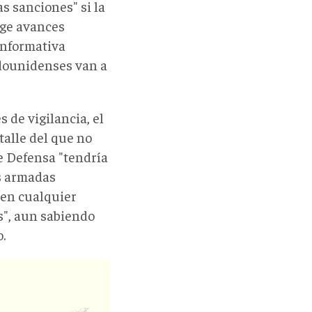
s sanciones" si la
ige avances
informativa
dounidenses van a
 de vigilancia, el
talle del que no
e Defensa "tendría
as armadas
 en cualquier
s", aun sabiendo
.