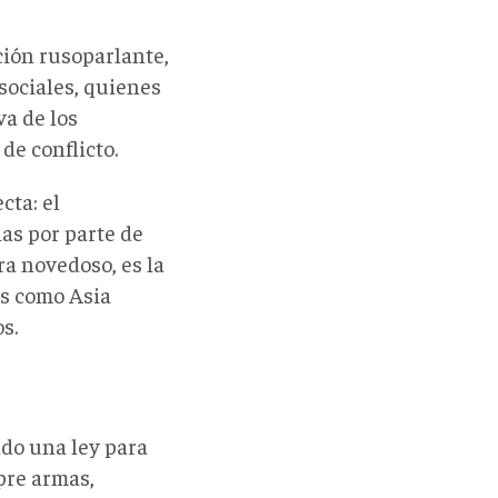
ción rusoparlante,
sociales, quienes
a de los
de conflicto.
cta: el
as por parte de
a novedoso, es la
os como Asia
s.
do una ley para
pre armas,