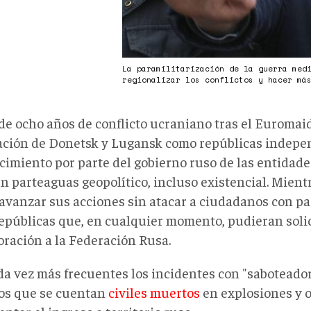
La paramilitarización de la guerra med
regionalizar los conflictos y hacer má
de ocho años de conflicto ucraniano tras el Euromaid
ación de Donetsk y Lugansk como repúblicas independ
cimiento por parte del gobierno ruso de las entidad
n parteaguas geopolítico, incluso existencial. Mientr
avanzar sus acciones sin atacar a ciudadanos con pa
repúblicas que, en cualquier momento, pudieran solic
oración a la Federación Rusa. ‎
da vez más frecuentes los incidentes con "saboteado
los que se cuentan
civiles muertos
en explosiones y 