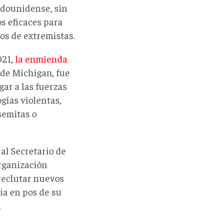
adounidense, sin
s eficaces para
os de extremistas.
021,
la enmienda
 de Michigan, fue
gar a las fuerzas
gías violentas,
semitas o
al Secretario de
organización
 reclutar nuevos
ia en pos de su
.