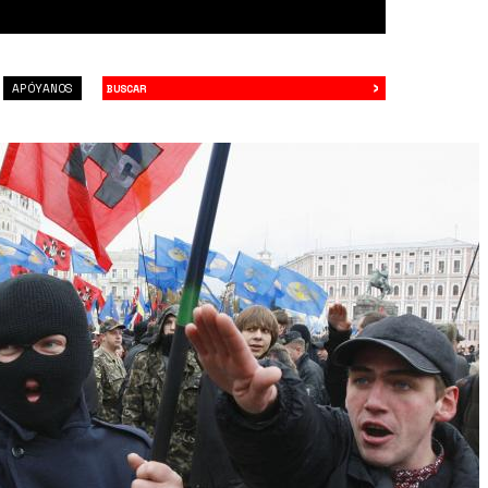
›
Buscar
APÓYANOS