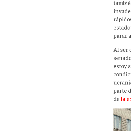
tambié
invade
rápido
estado
parar 
Al ser 
senado
estoy 
condic
ucrania
parte 
de
la e
Ucra