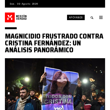
Pasar
Dom. 09 Agosto 2026
al
contenido
APÓYANOS
principal
Tog
nav
Toggle
MAGNICIDIO FRUSTRADO CONTRA
search
CRISTINA FERNÁNDEZ: UN
ANÁLISIS PANORÁMICO
atentado
cristina.jpg