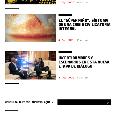
5 Ago 2026
,
9:42 am.
EL "SÚPER NIÑO": SÍNTOMA
DE UNA CRISIS CIVILIZATORIA
INTEGRAL
4 Ago 2026
,
2:40 pm.
INCERTIDUMBRES Y
ESCENARIOS EN ESTA NUEVA
ETAPA DE DIÁLOGO
3 Ago 2026
,
4:37 pm.
›
Bus
CONSULTA NUESTRO ARCHIVO AQUÍ >