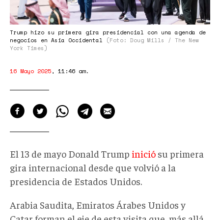
con
una
agenda
Trump hizo su primera gira presidencial con una agenda de
negocios en Asia Occidental
(Foto: Doug Mills / The New
de
York Times)
negocios
16 Mayo 2025
,
11:46 am
.
en
el
Golfo
El 13 de mayo Donald Trump
inició
su primera
gira internacional desde que volvió a la
presidencia de Estados Unidos.
Arabia Saudita, Emiratos Árabes Unidos y
Catar forman el eje de esta visita que, más allá