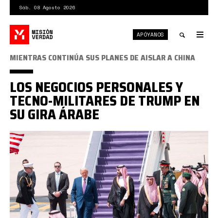
Pasar
Sáb. 08 Agosto 2026
al
contenido
APÓYANOS
principal
Tog
nav
Toggle
MIENTRAS CONTINÚA SUS PLANES DE AISLAR A CHINA
search
LOS NEGOCIOS PERSONALES Y
TECNO-MILITARES DE TRUMP EN
SU GIRA ÁRABE
Trump
hizo
su
primera
gira
presidencial