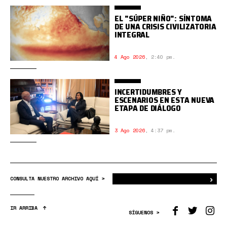
EL "SÚPER NIÑO": SÍNTOMA
DE UNA CRISIS CIVILIZATORIA
INTEGRAL
4 Ago 2026
,
2:40 pm.
INCERTIDUMBRES Y
ESCENARIOS EN ESTA NUEVA
ETAPA DE DIÁLOGO
3 Ago 2026
,
4:37 pm.
›
Bus
CONSULTA NUESTRO ARCHIVO AQUÍ >
IR ARRIBA
SÍGUENOS >