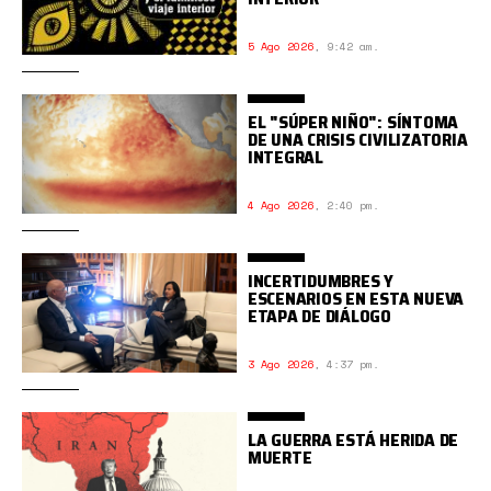
5 Ago 2026
,
9:42 am.
EL "SÚPER NIÑO": SÍNTOMA
DE UNA CRISIS CIVILIZATORIA
INTEGRAL
4 Ago 2026
,
2:40 pm.
INCERTIDUMBRES Y
ESCENARIOS EN ESTA NUEVA
ETAPA DE DIÁLOGO
3 Ago 2026
,
4:37 pm.
LA GUERRA ESTÁ HERIDA DE
MUERTE