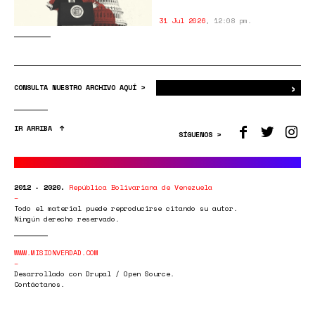
31 Jul 2026
,
12:08 pm.
›
Bus
CONSULTA NUESTRO ARCHIVO AQUÍ >
IR ARRIBA
SÍGUENOS >
2012 - 2020.
República Bolivariana de Venezuela
Todo el material puede reproducirse citando su autor.
Ningún derecho reservado.
WWW.MISIONVERDAD.COM
Desarrollado con Drupal / Open Source.
Contáctanos.