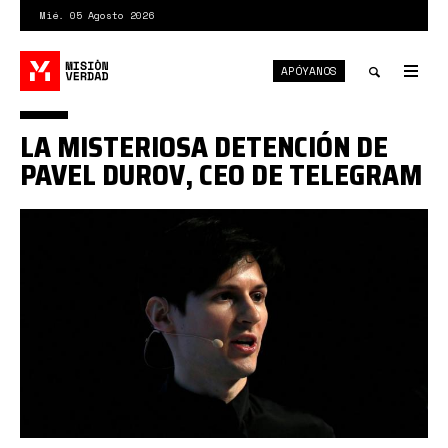
Pasar
Mié. 05 Agosto 2026
al
contenido
APÓYANOS
principal
Tog
nav
Toggle
LA MISTERIOSA DETENCIÓN DE
search
PAVEL DUROV, CEO DE TELEGRAM
2024-
08-
24t212519z-
1115315908-
rc2km9avlmvj-
rtrmadp-
3-
france-