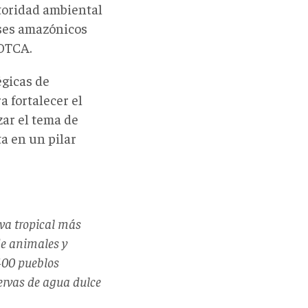
utoridad ambiental
íses amazónicos
 OTCA.
égicas de
a fortalecer el
zar el tema de
a en un pilar
lva tropical más
de animales y
400 pueblos
ervas de agua dulce