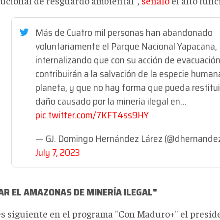
tucional de resguardo ambiental",
señaló
el alto func
Más de Cuatro mil personas han abandonado
voluntariamente el Parque Nacional Yapacana,
internalizando que con su acción de evacuació
contribuirán a la salvación de la especie human
planeta, y que no hay forma que pueda restituir
daño causado por la minería ilegal en…
pic.twitter.com/7KFT4ss9HY
— GJ. Domingo Hernández Lárez (@dhernandez
July 7, 2023
AR EL AMAZONAS DE MINERÍA ILEGAL"
es siguiente en el programa "Con Maduro+" el presid