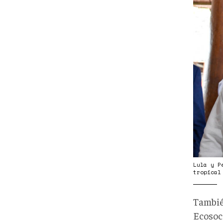
2023
07-
08T
ENV
AMAZ
Lula y P
tropical
Tambié
Ecosoc