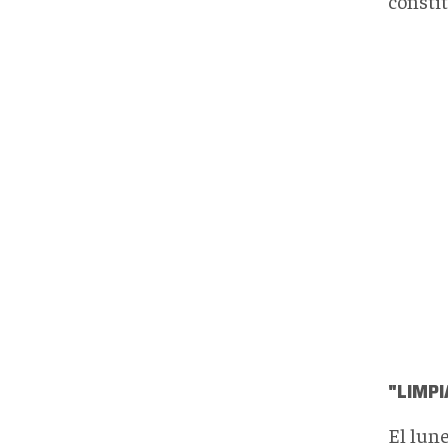
consti
"
LIMPI
El lun