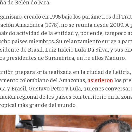
ña de Belén do Pará.
rganismo, creado en 1995 bajo los parámetros del Tra
ación Amazónica (1978), no se reunía desde 2009. A 
habido actividad de la entidad y, por ende, tampoco 
ocho países miembros. Su relanzamiento surge a parti
sidente de Brasil, Luiz Inácio Lula Da Silva, y sus e
tos presidentes de Suramérica, entre ellos Maduro.
unión preparatoria realizada en la ciudad de Leticia, 
amento colombiano del Amazonas,
asistieron
los pre
ia y Brasil, Gustavo Petro y Lula, quienes conversar
ación regional de los países con territorio en la zon
tropical más grande del mundo.
0-
9-