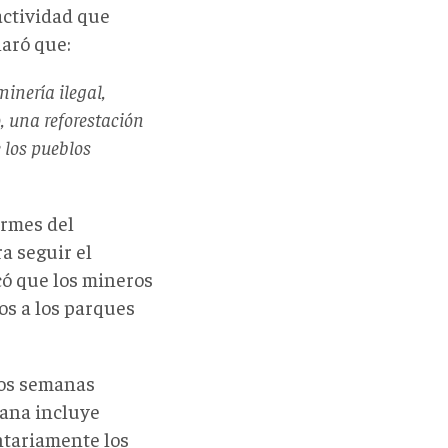
actividad que
laró que:
inería ilegal,
o, una reforestación
e los pueblos
ormes del
a seguir el
có que los mineros
os a los parques
dos semanas
tana incluye
ntariamente los