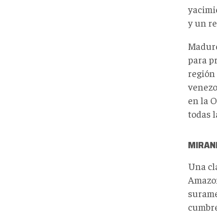
yacimi
y un re
Maduro
para p
región
venezo
en la 
todas l
MIRAN
Una cla
Amazon
surame
cumbre