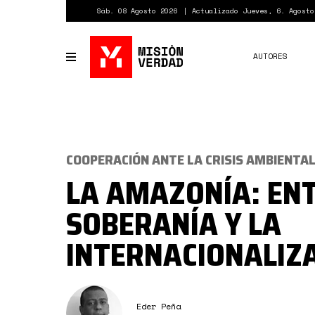
Pasar
Sáb. 08 Agosto 2026
Actualizado Jueves, 6. Agosto
al
contenido
principal
AUTORES
Toggle
navigation
COOPERACIÓN ANTE LA CRISIS AMBIENTA
LA AMAZONÍA: ENT
SOBERANÍA Y LA
INTERNACIONALIZ
Eder Peña