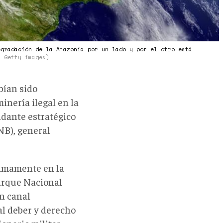
egradación de la Amazonía por un lado y por el otro está
: Getty images)
bían sido
inería ilegal en la
ndante estratégico
NB), general
timamente en la
Parque Nacional
n canal
al deber y derecho