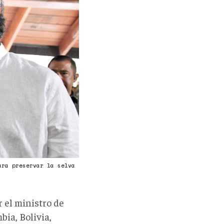
1_RTRMADP_3_GLOBAL-
ara preservar la selva
 el ministro de
ia, Bolivia,