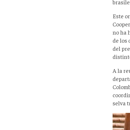
brasile
Este o
Cooper
no ha 
de los 
del pre
distin
A la re
depart
Colomb
coordin
selva 
w128
p16x