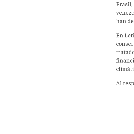
Brasil,
venezo
han de
En Let
conserv
tratad
financ
climát
Al resp