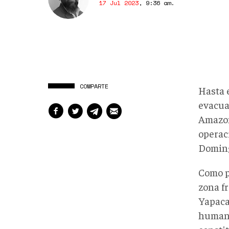
17 Jul 2023
,
9:36 am
.
COMPARTE
Hasta 
evacua
Amazon
operac
Doming
Como p
zona fr
Yapaca
humani