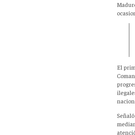
Madur
ocasion
El pri
Comand
progre
ilegal
nacion
Señaló
median
atenci