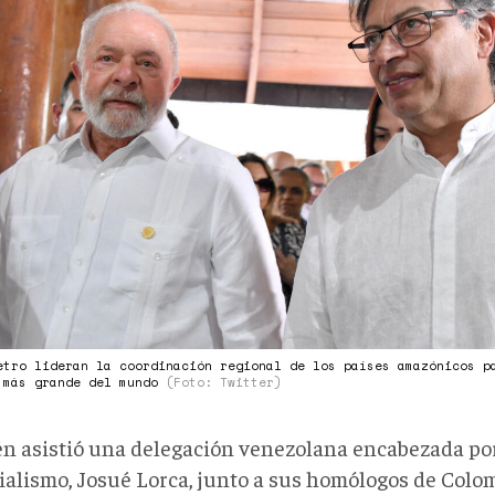
-
194528Z_1619765242_RC24Z1ADMAD
IRONMENT-
ON.jpg
etro lideran la coordinación regional de los países amazónicos p
 más grande del mundo
(Foto: Twitter)
n asistió una delegación venezolana encabezada por
ialismo, Josué Lorca, junto a sus homólogos de Colomb