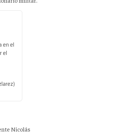
ionario militar.
n
a en el
 el
larez)
ente Nicolás