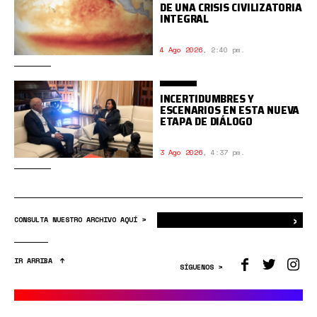
DE UNA CRISIS CIVILIZATORIA
INTEGRAL
4 Ago 2026
,
2:40 pm.
INCERTIDUMBRES Y
ESCENARIOS EN ESTA NUEVA
ETAPA DE DIÁLOGO
3 Ago 2026
,
4:37 pm.
›
Bus
CONSULTA NUESTRO ARCHIVO AQUÍ >
IR ARRIBA
SÍGUENOS >