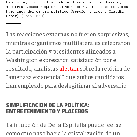
y
Espriella, las cuentas podrían favorecer a la derecha,
mientras Cepeda requiere atraer los 1,2 millones de votos
Cepeda
huérfanos del centro político (Sergio Fajardo y Claudia
López)
(Foto: BBC)
para
ganar
Las reacciones externas no fueron sorpresivas,
en
mientras organismos multilaterales celebraron
segunda
la participación y presidentes alineados a
vuelta
Washington expresaron satisfacción por el
y
resultado, analistas
alertan
sobre la retórica de
convertirse
"amenaza existencial" que ambos candidatos
en
han empleado para deslegitimar al adversario.
presidente
de
Colombia
SIMPLIFICACIÓN DE LA POLÍTICA:
ENTRETENIMIENTO Y PLACEBOS
-
BBC
La irrupción de De la Espriella puede leerse
News
como otro paso hacia la cristalización de un