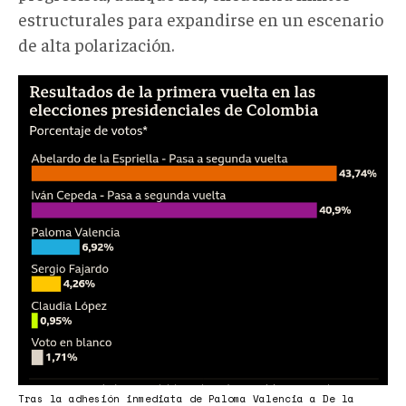
estructurales para expandirse en un escenario
de alta polarización.
Screenshot
2026-
06-
01
at
15-
31-
30
Qué
necesitan
De
la
Espriella
Tras la adhesión inmediata de Paloma Valencia a De la