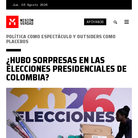
Pasar
Jue. 06 Agosto 2026
al
contenido
APÓYANOS
principal
Tog
nav
Toggle
POLÍTICA COMO ESPECTÁCULO Y OUTSIDERS COMO
PLACEBOS
search
¿HUBO SORPRESAS EN LAS
ELECCIONES PRESIDENCIALES DE
COLOMBIA?
elecciones
colombia