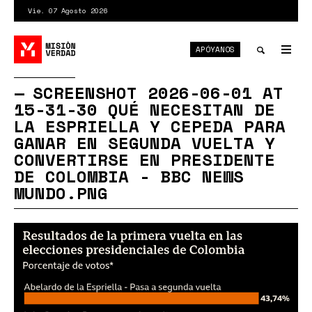
Pasar
Vie. 07 Agosto 2026
al
contenido
APÓYANOS
principal
Tog
nav
Toggle
SCREENSHOT 2026-06-01 AT
15-31-30 QUÉ NECESITAN DE
search
LA ESPRIELLA Y CEPEDA PARA
GANAR EN SEGUNDA VUELTA Y
CONVERTIRSE EN PRESIDENTE
DE COLOMBIA - BBC NEWS
MUNDO.PNG