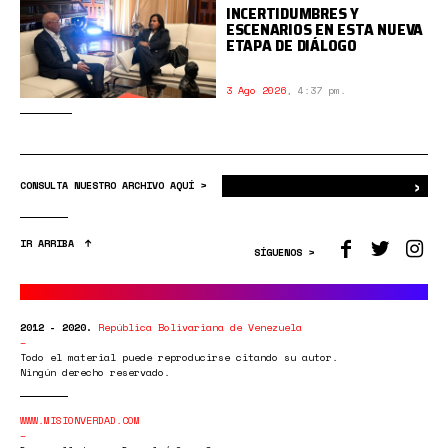
INCERTIDUMBRES Y
ESCENARIOS EN ESTA NUEVA
ETAPA DE DIÁLOGO
3 Ago 2026
,
4:37 pm.
›
Bus
CONSULTA NUESTRO ARCHIVO AQUÍ >
IR ARRIBA
SÍGUENOS >
2012 - 2020.
República Bolivariana de Venezuela
Todo el material puede reproducirse citando su autor.
Ningún derecho reservado.
WWW.MISIONVERDAD.COM