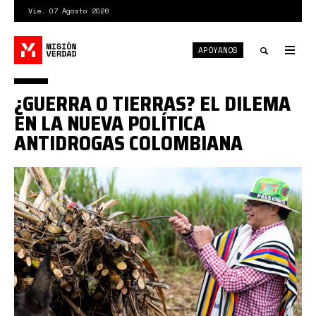
Pasar
Vie. 07 Agosto 2026
al
contenido
APÓYANOS
principal
Tog
nav
Toggle
¿GUERRA O TIERRAS? EL DILEMA
search
EN LA NUEVA POLÍTICA
ANTIDROGAS COLOMBIANA
guerratierra000.jpg