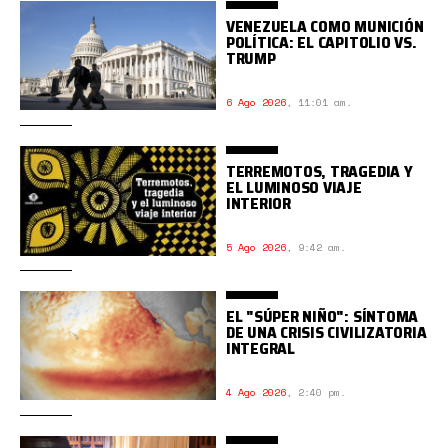
VENEZUELA COMO MUNICIÓN
POLÍTICA: EL CAPITOLIO VS.
TRUMP
6 Ago 2026
,
11:01 am.
TERREMOTOS, TRAGEDIA Y
EL LUMINOSO VIAJE
INTERIOR
5 Ago 2026
,
9:42 am.
EL "SÚPER NIÑO": SÍNTOMA
DE UNA CRISIS CIVILIZATORIA
INTEGRAL
4 Ago 2026
,
2:40 pm.