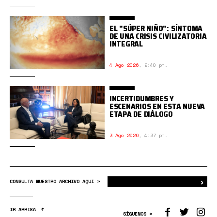
EL "SÚPER NIÑO": SÍNTOMA
DE UNA CRISIS CIVILIZATORIA
INTEGRAL
4 Ago 2026
,
2:40 pm.
INCERTIDUMBRES Y
ESCENARIOS EN ESTA NUEVA
ETAPA DE DIÁLOGO
3 Ago 2026
,
4:37 pm.
›
Bus
CONSULTA NUESTRO ARCHIVO AQUÍ >
IR ARRIBA
SÍGUENOS >