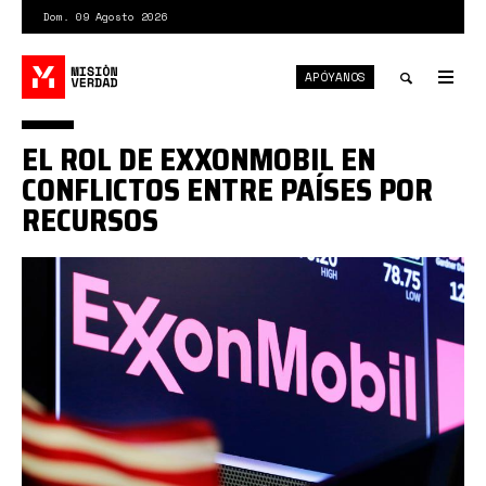
Pasar
Dom. 09 Agosto 2026
al
contenido
APÓYANOS
principal
Tog
nav
Toggle
EL ROL DE EXXONMOBIL EN
search
CONFLICTOS ENTRE PAÍSES POR
RECURSOS
exon.jpg