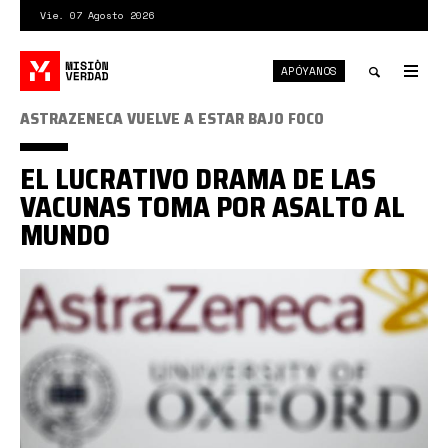
Pasar
Vie. 07 Agosto 2026
al
contenido
APÓYANOS
principal
Tog
nav
Toggle
ASTRAZENECA VUELVE A ESTAR BAJO FOCO
search
EL LUCRATIVO DRAMA DE LAS
VACUNAS TOMA POR ASALTO AL
MUNDO
astrazeneca
oxford.jpg