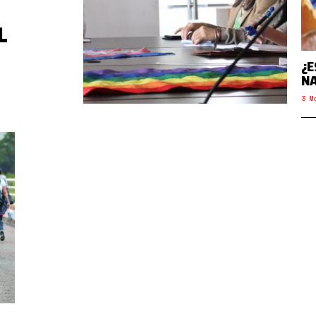
L
¿E
NA
3 M